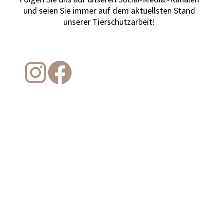
und sei­en Sie immer auf dem aktu­ells­ten Stand
unse­rer Tier­schutz­ar­beit!