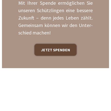
Mit Ihrer Spen­de ermög­li­chen Sie
unse­ren Schütz­lin­gen eine bes­se­re
Zukunft – denn jedes Leben zählt.
Gemein­sam kön­nen wir den Unter­
schied machen!
JETZT SPENDEN