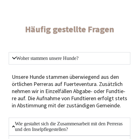
Häufig gestellte Fragen
Woher stam­men unse­re Hun­de?
Unse­re Hun­de stam­men über­wie­gend aus den
ört­li­chen Per­re­ras auf Fuer­te­ven­tura. Zusätz­lich
neh­men wir in Ein­zel­fäl­len Abga­be- oder Fund­tie­
re auf. Die Auf­nah­me von Fund­tie­ren erfolgt stets
in Abstim­mung mit der zustän­di­gen Gemein­de.
Wie gestal­tet sich die Zusam­men­ar­beit mit den Per­re­ras
und den Insel­pfle­ge­stel­len?