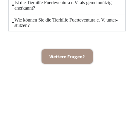
Ist die Tier­hil­fe Fuer­te­ven­tura e.V. als gemein­nüt­zig
aner­kannt?
Wie kön­nen Sie die Tier­hil­fe Fuer­te­ven­tura e. V. unter­
stüt­zen?
Wei­te­re Fra­gen?