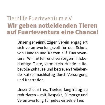
Tier­hil­fe Fuer­te­ven­tura e.V.
Wir geben notleidenden Tieren
auf Fuerteventura eine Chance!
Unser gemein­nüt­zi­ger Ver­ein enga­giert
sich ver­ant­wor­tungs­voll für den Schutz
von Hun­den und Kat­zen auf Fuer­te­ven­
tura. Wir ret­ten und ver­sor­gen hilfs­be­
dürf­ti­ge Tie­re, ver­mit­teln Hun­de in lie­
be­vol­le Zuhau­se und betreu­en frei­le­ben­
de Kat­zen nach­hal­tig durch Ver­sor­gung
und Kas­tra­ti­on.
Unser Ziel ist es, Tier­leid lang­fris­tig zu
redu­zie­ren – mit Respekt, Für­sor­ge und
Ver­ant­wor­tung für jedes ein­zel­ne Tier.