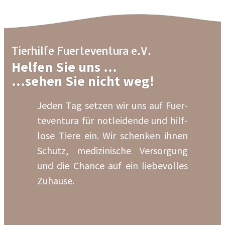
Tier­hil­fe Fuer­te­ven­tura e.V.
Helfen Sie uns …
…sehen Sie nicht weg!
Jeden Tag set­zen wir uns auf Fuer­
te­ven­tura für not­lei­den­de und hilf­
lo­se Tie­re ein. Wir schen­ken ihnen
Schutz, medi­zi­ni­sche Ver­sor­gung
und die Chan­ce auf ein lie­be­vol­les
Zuhau­se.