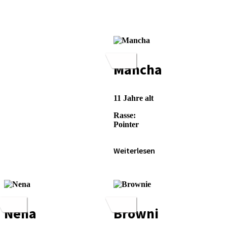
Mancha
11 Jah­re alt
Ras­se:
Poin­ter
Wei­ter­le­sen
Nena
Browni