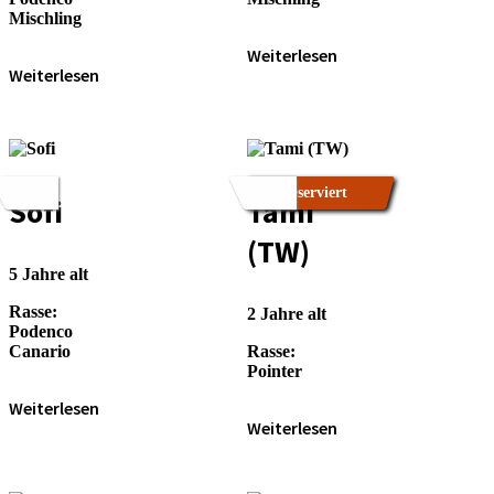
Misch­ling
Wei­ter­le­sen
Wei­ter­le­sen
Reser­viert
Sofi
Tami
(TW)
5 Jah­re alt
Ras­se:
2 Jah­re alt
Poden­co
Cana­rio
Ras­se:
Poin­ter
Wei­ter­le­sen
Wei­ter­le­sen