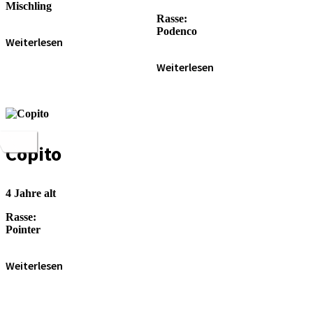
Misch­ling
Ras­se:
Poden­co
Wei­ter­le­sen
Wei­ter­le­sen
Copito
4 Jah­re alt
Ras­se:
Poin­ter
Wei­ter­le­sen