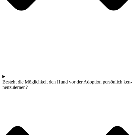
Besteht die Mög­lich­keit den Hund vor der Adop­ti­on per­sön­lich ken­
nen­zu­ler­nen?