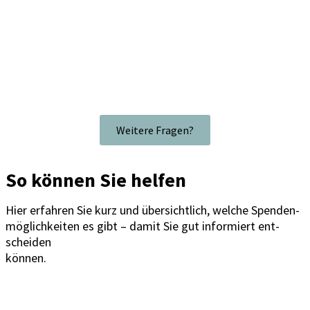
Wei­te­re Fra­gen?
So können Sie helfen
Hier erfah­ren Sie kurz und über­sicht­lich, wel­che Spen­den­
mög­lich­kei­ten es gibt – damit Sie gut infor­miert ent­
schei­den
kön­nen.