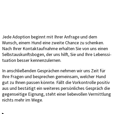
Jede Adop­ti­on beginnt mit Ihrer Anfra­ge und dem
Wunsch, einem Hund eine zwei­te Chan­ce zu schen­ken.
Nach Ihrer Kon­takt­auf­nah­me erhal­ten Sie von uns einen
Selbst­aus­kunfts­bo­gen, der uns hilft, Sie und Ihre Lebens­si­
tua­ti­on bes­ser ken­nen­zu­ler­nen.
In anschlie­ßen­den Gesprä­chen neh­men wir uns Zeit für
Ihre Fra­gen und bespre­chen gemein­sam, wel­cher Hund
gut zu Ihnen pas­sen könn­te. Fällt die Vor­kon­trol­le posi­tiv
aus und bestä­tigt ein wei­te­res per­sön­li­ches Gespräch die
gegen­sei­ti­ge Eig­nung, steht einer lie­be­vol­len Ver­mitt­lung
nichts mehr im Wege.