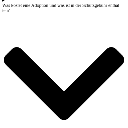
Was kos­tet eine Adop­ti­on und was ist in der Schutz­ge­bühr ent­hal­
ten?