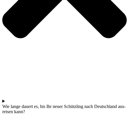
Wie lan­ge dau­ert es, bis Ihr neu­er Schütz­ling nach Deutsch­land aus­
rei­sen kann?