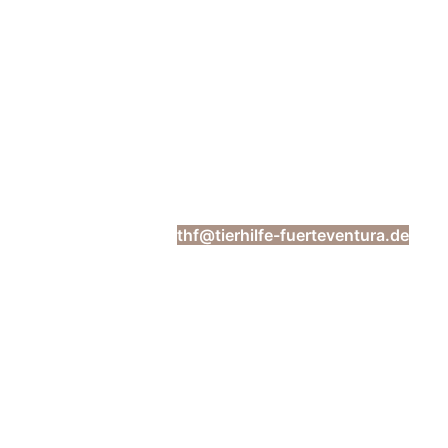
Tierhilfe Fuerteventura e.V
Über dem Kreuzstein 22 | 37127 Dransfeld | Telefon:
03222-2006107 | mail:
thf@tierhilfe-fuerteventura.de
Spendenkonto: Kreissparkasse Köln | IBAN: DE92 3705
2099 0000 2201 11 | BIC: COKSDE33XXX
Verein
Über uns
Das Team