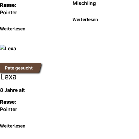
Misch­ling
Ras­se:
Poin­ter
Wei­ter­le­sen
Wei­ter­le­sen
Pate gesucht
Lexa
8 Jah­re alt
Ras­se:
Poin­ter
Wei­ter­le­sen