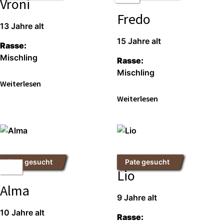
Vroni
Fredo
13 Jah­re alt
15 Jah­re alt
Ras­se:
Misch­ling
Ras­se:
Misch­ling
Wei­ter­le­sen
Wei­ter­le­sen
Pate gesucht
Pate gesucht
Lio
Alma
9 Jah­re alt
10 Jah­re alt
Ras­se: