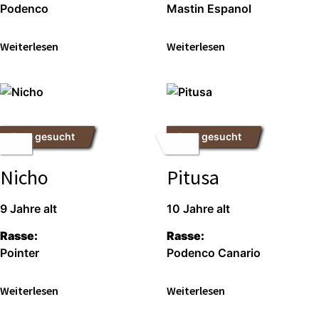
Poden­co
Mastin Espa­nol
Wei­ter­le­sen
Wei­ter­le­sen
Pate gesucht
Pate gesucht
Nicho
Pitusa
9 Jah­re alt
10 Jah­re alt
Ras­se:
Ras­se:
Poin­ter
Poden­co Cana­rio
Wei­ter­le­sen
Wei­ter­le­sen