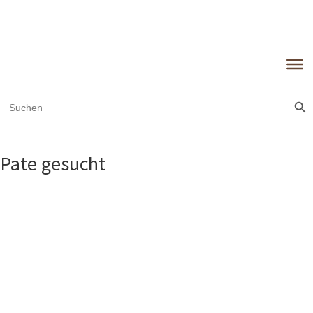
Sear
Search
for:
Pate gesucht