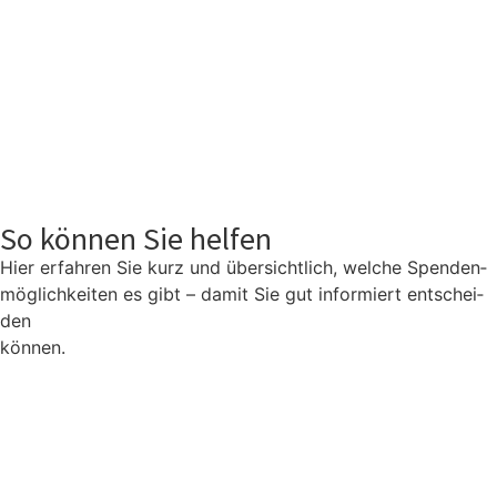
So können Sie helfen
Hier erfah­ren Sie kurz und über­sicht­lich, wel­che Spen­den­
mög­lich­kei­ten es gibt – damit Sie gut infor­miert ent­schei­
den
kön­nen.