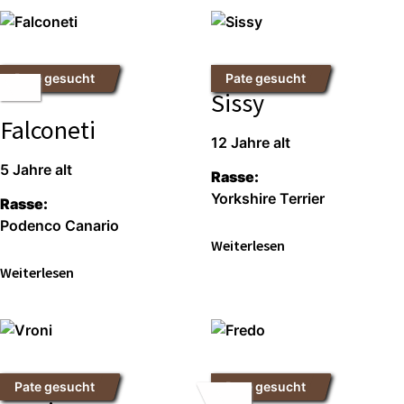
Pate gesucht
Pate gesucht
Sissy
Falconeti
12 Jah­re alt
5 Jah­re alt
Ras­se:
York­shire Ter­ri­er
Ras­se:
Poden­co Cana­rio
Wei­ter­le­sen
Wei­ter­le­sen
Pate gesucht
Pate gesucht