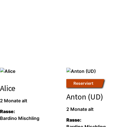
Reser­viert
Alice
Anton (UD)
2 Mona­te alt
2 Mona­te alt
Ras­se:
Bar­di­no Misch­ling
Ras­se:
Bar­di­no Misch­ling