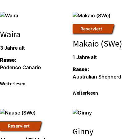
Reser­viert
Waira
Makaio (SWe)
3 Jah­re alt
1 Jah­re alt
Ras­se:
Poden­co Cana­rio
Ras­se:
Aus­tra­li­an She­p­herd
Wei­ter­le­sen
Wei­ter­le­sen
Reser­viert
Ginny