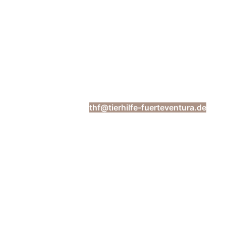
Tierhilfe Fuerteventura e.V
Über dem Kreuzstein 22 | 37127 Dransfeld | Telefon:
03222-2006107 | mail:
thf@tierhilfe-fuerteventura.de
Spendenkonto: Kreissparkasse Köln | IBAN: DE92 3705
2099 0000 2201 11 | BIC: COKSDE33XXX
Verein
Über uns
Das Team