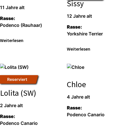
Sissy
11 Jah­re alt
12 Jah­re alt
Ras­se:
Poden­co (Rau­haar)
Ras­se:
York­shire Ter­ri­er
Wei­ter­le­sen
Wei­ter­le­sen
Reser­viert
Chloe
Lolita (SW)
4 Jah­re alt
2 Jah­re alt
Ras­se:
Poden­co Cana­rio
Ras­se:
Poden­co Cana­rio