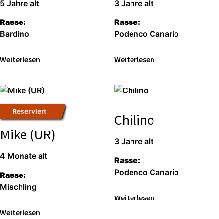
5 Jah­re alt
3 Jah­re alt
Ras­se:
Ras­se:
Bar­di­no
Poden­co Cana­rio
Wei­ter­le­sen
Wei­ter­le­sen
Reser­viert
Chilino
Mike (UR)
3 Jah­re alt
4 Mona­te alt
Ras­se:
Poden­co Cana­rio
Ras­se:
Misch­ling
Wei­ter­le­sen
Wei­ter­le­sen