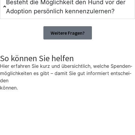
Besteht die Mög­lich­keit den Hund vor der
Adop­ti­on per­sön­lich ken­nen­zu­ler­nen?
Wei­te­re Fra­gen?
So können Sie helfen
Hier erfah­ren Sie kurz und über­sicht­lich, wel­che Spen­den­
mög­lich­kei­ten es gibt – damit Sie gut infor­miert ent­schei­
den
kön­nen.