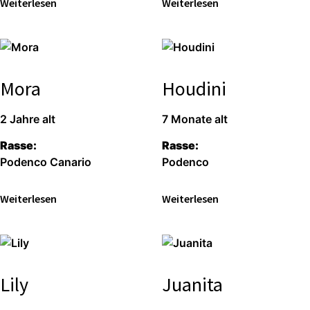
Wei­ter­le­sen
Wei­ter­le­sen
Mora
Houdini
2 Jah­re alt
7 Mona­te alt
Ras­se:
Ras­se:
Poden­co Cana­rio
Poden­co
Wei­ter­le­sen
Wei­ter­le­sen
Lily
Juanita