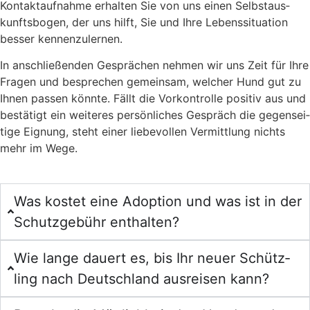
Kon­takt­auf­nah­me erhal­ten Sie von uns einen Selbst­aus­
kunfts­bo­gen, der uns hilft, Sie und Ihre Lebens­si­tua­ti­on
bes­ser ken­nen­zu­ler­nen.
In anschlie­ßen­den Gesprä­chen neh­men wir uns Zeit für Ihre
Fra­gen und bespre­chen gemein­sam, wel­cher Hund gut zu
Ihnen pas­sen könn­te. Fällt die Vor­kon­trol­le posi­tiv aus und
bestä­tigt ein wei­te­res per­sön­li­ches Gespräch die gegen­sei­
ti­ge Eig­nung, steht einer lie­be­vol­len Ver­mitt­lung nichts
mehr im Wege.
Was kos­tet eine Adop­ti­on und was ist in der
Schutz­ge­bühr ent­hal­ten?
Wie lan­ge dau­ert es, bis Ihr neu­er Schütz­
ling nach Deutsch­land aus­rei­sen kann?