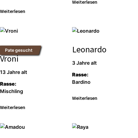
Wei­ter­le­sen
Wei­ter­le­sen
Leonardo
Pate gesucht
Vroni
3 Jah­re alt
13 Jah­re alt
Ras­se:
Bar­di­no
Ras­se:
Misch­ling
Wei­ter­le­sen
Wei­ter­le­sen