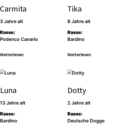
Carmita
Tika
3 Jah­re alt
8 Jah­re alt
Ras­se:
Ras­se:
Poden­co Cana­rio
Bar­di­no
Wei­ter­le­sen
Wei­ter­le­sen
Luna
Dotty
13 Jah­re alt
2 Jah­re alt
Ras­se:
Ras­se:
Bar­di­no
Deut­sche Dog­ge