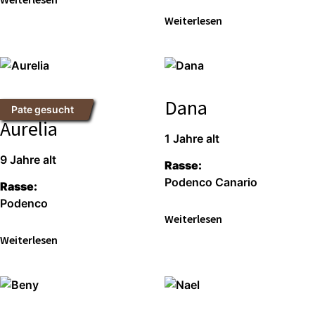
Wei­ter­le­sen
Dana
Pate gesucht
Aurelia
1 Jah­re alt
9 Jah­re alt
Ras­se:
Poden­co Cana­rio
Ras­se:
Poden­co
Wei­ter­le­sen
Wei­ter­le­sen