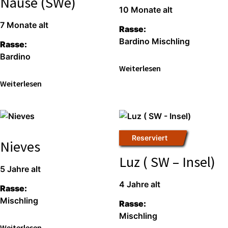
Nause (SWe)
10 Mona­te alt
7 Mona­te alt
Ras­se:
Bar­di­no Misch­ling
Ras­se:
Bar­di­no
Wei­ter­le­sen
Wei­ter­le­sen
Reser­viert
Nieves
Luz ( SW – Insel)
5 Jah­re alt
4 Jah­re alt
Ras­se:
Misch­ling
Ras­se:
Misch­ling
Wei­ter­le­sen