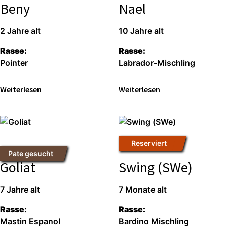
Beny
Nael
2 Jah­re alt
10 Jah­re alt
Ras­se:
Ras­se:
Poin­ter
Labra­dor-Misch­ling
Wei­ter­le­sen
Wei­ter­le­sen
Reser­viert
Pate gesucht
Goliat
Swing (SWe)
7 Jah­re alt
7 Mona­te alt
Ras­se:
Ras­se:
Mastin Espa­nol
Bar­di­no Misch­ling