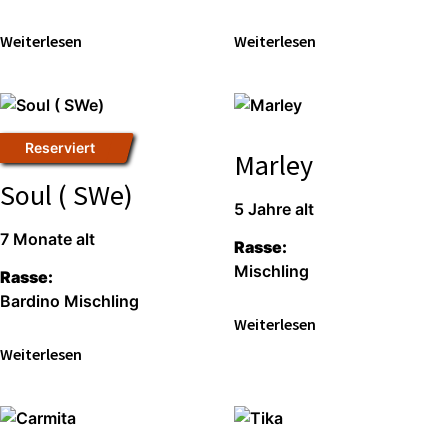
Wei­ter­le­sen
Wei­ter­le­sen
Reser­viert
Marley
Soul ( SWe)
5 Jah­re alt
7 Mona­te alt
Ras­se:
Misch­ling
Ras­se:
Bar­di­no Misch­ling
Wei­ter­le­sen
Wei­ter­le­sen