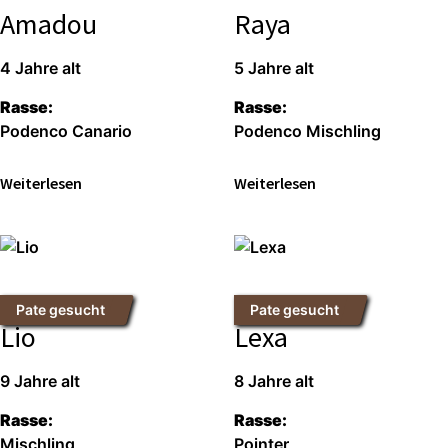
Amadou
Raya
4 Jah­re alt
5 Jah­re alt
Ras­se:
Ras­se:
Poden­co Cana­rio
Poden­co Misch­ling
Wei­ter­le­sen
Wei­ter­le­sen
Pate gesucht
Pate gesucht
Lio
Lexa
9 Jah­re alt
8 Jah­re alt
Ras­se:
Ras­se:
Misch­ling
Poin­ter