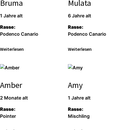
Bruma
Mulata
1 Jah­re alt
6 Jah­re alt
Ras­se:
Ras­se:
Poden­co Cana­rio
Poden­co Cana­rio
Wei­ter­le­sen
Wei­ter­le­sen
Amber
Amy
2 Mona­te alt
1 Jah­re alt
Ras­se:
Ras­se:
Poin­ter
Misch­ling