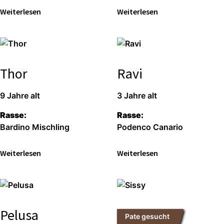
Wei­ter­le­sen
Wei­ter­le­sen
Thor
Ravi
9 Jah­re alt
3 Jah­re alt
Ras­se:
Ras­se:
Bar­di­no Misch­ling
Poden­co Cana­rio
Wei­ter­le­sen
Wei­ter­le­sen
Pelusa
Pate gesucht