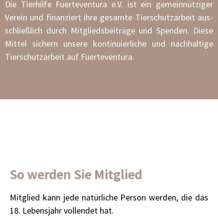
Die Tier­hil­fe Fuer­te­ven­tura e.V. ist ein gemein­nüt­zi­ger
Ver­ein und finan­ziert ihre gesam­te Tier­schutz­ar­beit aus­
schließ­lich durch Mit­glieds­bei­trä­ge und Spen­den. Die­se
Mit­tel sichern unse­re kon­ti­nu­ier­li­che und nach­hal­ti­ge
Tier­schutz­ar­beit auf Fuer­te­ven­tura.
So werden Sie Mitglied
Mit­glied kann jede natür­li­che Per­son wer­den, die das
18. Lebens­jahr voll­endet hat.