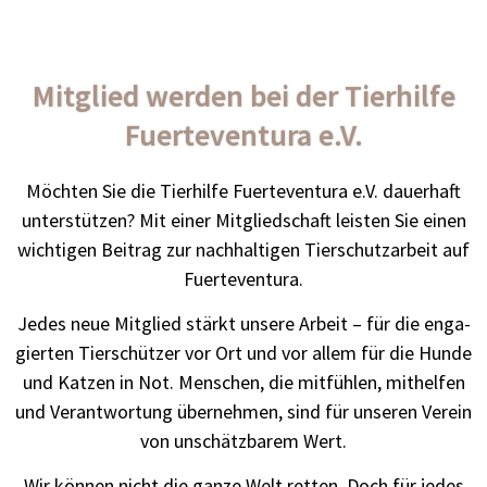
Mitglied werden bei der Tierhilfe
Fuerteventura e.V.
Möch­ten Sie die Tier­hil­fe Fuer­te­ven­tura e.V. dau­er­haft
unter­stüt­zen? Mit einer Mit­glied­schaft leis­ten Sie einen
wich­ti­gen Bei­trag zur nach­hal­ti­gen Tier­schutz­ar­beit auf
Fuer­te­ven­tura.
Jedes neue Mit­glied stärkt unse­re Arbeit – für die enga­
gier­ten Tier­schüt­zer vor Ort und vor allem für die Hun­de
und Kat­zen in Not. Men­schen, die mit­füh­len, mit­hel­fen
und Ver­ant­wor­tung über­neh­men, sind für unse­ren Ver­ein
von unschätz­ba­rem Wert.
Wir kön­nen nicht die gan­ze Welt ret­ten. Doch für jedes