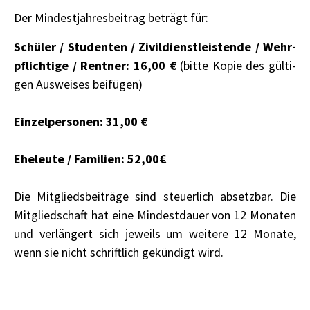
Der Min­dest­jah­res­bei­trag beträgt für:
Schü­ler / Stu­den­ten / Zivil­dienst­leis­ten­de / Wehr­
pflich­ti­ge / Rent­ner: 16,00 €
(bit­te Kopie des gül­ti­
gen Aus­wei­ses bei­fü­gen)
Ein­zel­per­so­nen: 31,00 €
Ehe­leu­te / Fami­li­en: 52,00€
Die Mit­glieds­bei­trä­ge sind steu­er­lich absetz­bar. Die
Mit­glied­schaft hat eine Min­dest­dau­er von 12 Mona­ten
und ver­län­gert sich jeweils um wei­te­re 12 Mona­te,
wenn sie nicht schrift­lich gekün­digt wird.