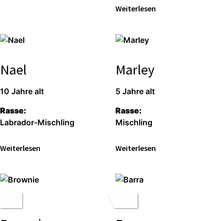
Wei­ter­le­sen
Nael
Marley
10 Jah­re alt
5 Jah­re alt
Ras­se:
Ras­se:
Labra­dor-Misch­ling
Misch­ling
Wei­ter­le­sen
Wei­ter­le­sen