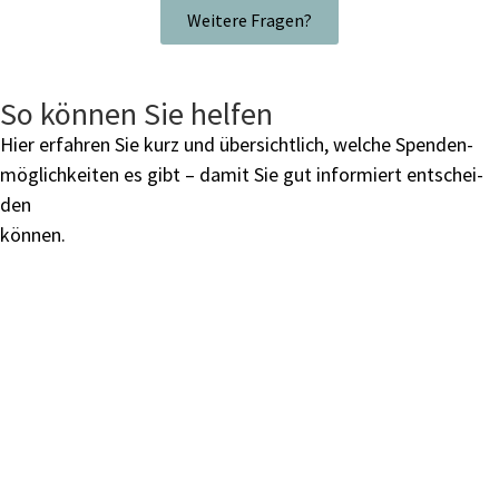
Wei­te­re Fra­gen?
So können Sie helfen
Hier erfah­ren Sie kurz und über­sicht­lich, wel­che Spen­den­
mög­lich­kei­ten es gibt – damit Sie gut infor­miert ent­schei­
den
kön­nen.