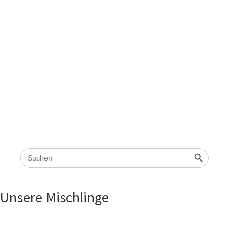
Search
Search 
for:
Unsere Mischlinge