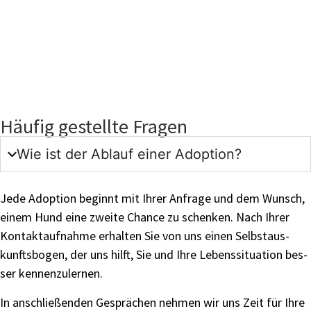
Häufig gestellte Fragen
Wie ist der Ablauf einer Adop­ti­on?
Jede Adop­ti­on beginnt mit Ihrer Anfra­ge und dem Wunsch,
einem Hund eine zwei­te Chan­ce zu schen­ken. Nach Ihrer
Kon­takt­auf­nah­me erhal­ten Sie von uns einen Selbst­aus­
kunfts­bo­gen, der uns hilft, Sie und Ihre Lebens­si­tua­ti­on bes­
ser ken­nen­zu­ler­nen.
In anschlie­ßen­den Gesprä­chen neh­men wir uns Zeit für Ihre