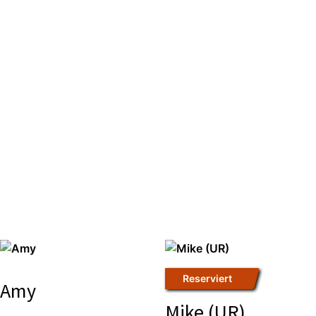
Reser­viert
Amy
Mike (UR)