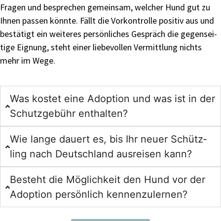
Fra­gen und bespre­chen gemein­sam, wel­cher Hund gut zu
Ihnen pas­sen könn­te. Fällt die Vor­kon­trol­le posi­tiv aus und
bestä­tigt ein wei­te­res per­sön­li­ches Gespräch die gegen­sei­
ti­ge Eig­nung, steht einer lie­be­vol­len Ver­mitt­lung nichts
mehr im Wege.
Was kos­tet eine Adop­ti­on und was ist in der
Schutz­ge­bühr ent­hal­ten?
Wie lan­ge dau­ert es, bis Ihr neu­er Schütz­
ling nach Deutsch­land aus­rei­sen kann?
Besteht die Mög­lich­keit den Hund vor der
Adop­ti­on per­sön­lich ken­nen­zu­ler­nen?