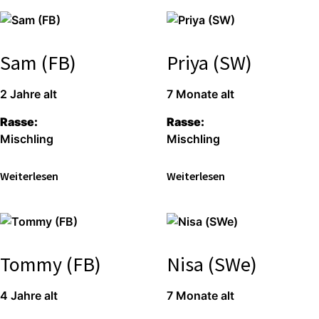
Sam (FB)
Priya (SW)
2 Jah­re alt
7 Mona­te alt
Ras­se:
Ras­se:
Misch­ling
Misch­ling
Wei­ter­le­sen
Wei­ter­le­sen
Tommy (FB)
Nisa (SWe)
4 Jah­re alt
7 Mona­te alt