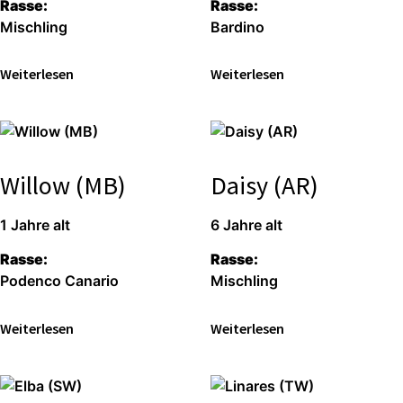
Ras­se:
Ras­se:
Misch­ling
Bar­di­no
Wei­ter­le­sen
Wei­ter­le­sen
Willow (MB)
Daisy (AR)
1 Jah­re alt
6 Jah­re alt
Ras­se:
Ras­se:
Poden­co Cana­rio
Misch­ling
Wei­ter­le­sen
Wei­ter­le­sen