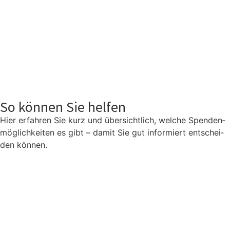
So können Sie helfen
Hier erfah­ren Sie kurz und über­sicht­lich, wel­che Spen­den­
mög­lich­kei­ten es gibt – damit Sie gut infor­miert ent­schei­
den kön­nen.