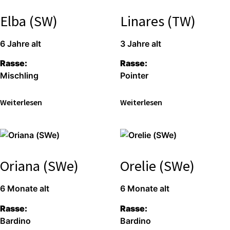
Elba (SW)
Linares (TW)
6 Jah­re alt
3 Jah­re alt
Ras­se:
Ras­se:
Misch­ling
Poin­ter
Wei­ter­le­sen
Wei­ter­le­sen
Oriana (SWe)
Orelie (SWe)
6 Mona­te alt
6 Mona­te alt
Ras­se:
Ras­se:
Bar­di­no
Bar­di­no