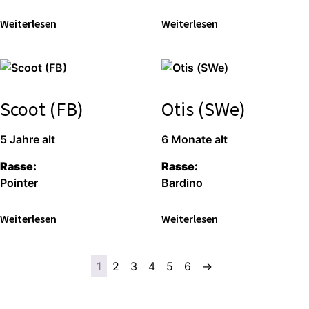
Wei­ter­le­sen
Wei­ter­le­sen
Scoot (FB)
Otis (SWe)
5 Jah­re alt
6 Mona­te alt
Ras­se:
Ras­se:
Poin­ter
Bar­di­no
Wei­ter­le­sen
Wei­ter­le­sen
1
2
3
4
5
6
→