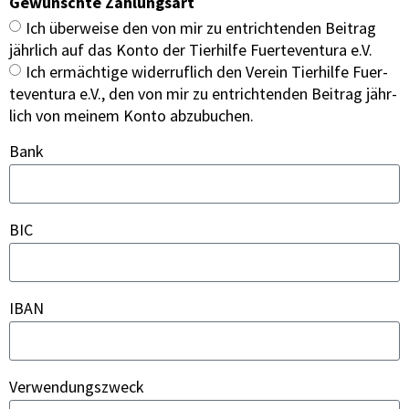
Gewünsch­te Zah­lungs­art
Ich über­wei­se den von mir zu ent­rich­ten­den Bei­trag
jähr­lich auf das Kon­to der Tier­hil­fe Fuer­te­ven­tura e.V.
Ich ermäch­ti­ge wider­ruf­lich den Ver­ein Tier­hil­fe Fuer­
te­ven­tura e.V., den von mir zu ent­rich­ten­den Bei­trag jähr­
lich von mei­nem Kon­to abzu­bu­chen.
Bank
BIC
IBAN
Ver­wen­dungs­zweck