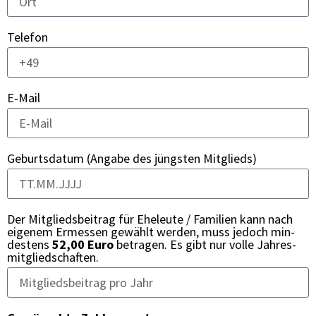
Tele­fon
E‑Mail
Geburts­da­tum (Anga­be des jüngs­ten Mit­glieds)
Der Mit­glieds­bei­trag für Ehe­leu­te / Fami­li­en kann nach
eige­nem Ermes­sen gewählt wer­den, muss jedoch min­
des­tens
52,00 Euro
betra­gen. Es gibt nur vol­le Jah­res­
mit­glied­schaf­ten.