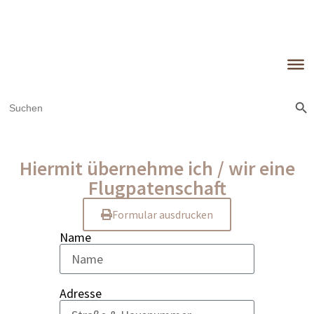
Sear
Search
for:
Hiermit übernehme ich / wir eine
Flugpatenschaft
For­mu­lar aus­dru­cken
Name
Adres­se