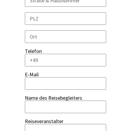
Tele­fon
E‑Mail
Name des Rei­se­be­glei­ters
Rei­se­ver­an­stal­ter