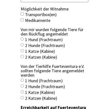
Mög­lich­keit der Mit­nah­me
Transportbox(en)
Medi­ka­men­te
Von mir wur­den fol­gen­de Tie­re für
den Rück­flug ange­mel­det
1 Hund (Fracht­raum)
2 Hun­de (Fracht­raum)
1 Kat­ze (Kabi­ne)
2 Kat­zen (Kabi­ne)
Von der Tier­hil­fe Fuer­te­ven­tura e.V.
soll­ten fol­gen­de Tie­re ange­mel­det
wer­den
1 Hund (Fracht­raum)
2 Hun­de (Fracht­raum)
1 Kat­ze (Kabi­ne)
2 Kat­zen (Kabi­ne)
Erreich­bar­keit auf Fuer­te­ven­tura