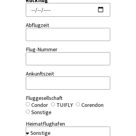
Rück­flug
Abflug­zeit
Flug-Num­mer
Ankunfts­zeit
Flug­ge­sell­schaft
Con­dor
TUIFLY
Coren­don
Sons­ti­ge
Hei­mat­flug­ha­fen