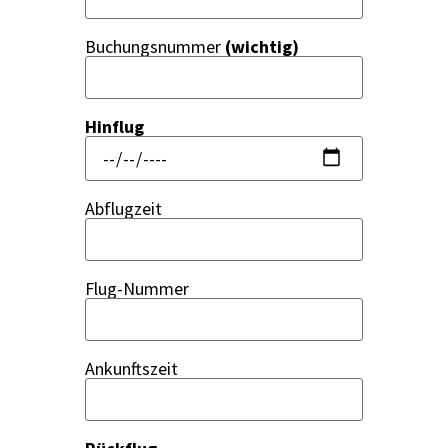
Buchungs­num­mer
(wich­tig)
Hin­flug
Abflug­zeit
Flug-Num­mer
Ankunfts­zeit