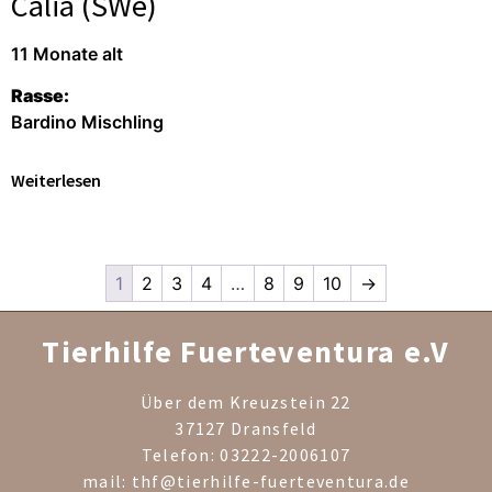
Calia (SWe)
11 Monate alt
Rasse:
Bardino Mischling
Weiterlesen
1
2
3
4
…
8
9
10
→
Tierhilfe Fuerteventura e.V
Über dem Kreuzstein 22
37127 Dransfeld
Telefon: 03222-2006107
mail: thf@tierhilfe-fuerteventura.de