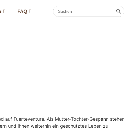
Search
Searc
e
FAQ
for:
d auf Fuerteventura. Als Mutter-Tochter-Gespann stehen
hern und ihnen weiterhin ein geschütztes Leben zu