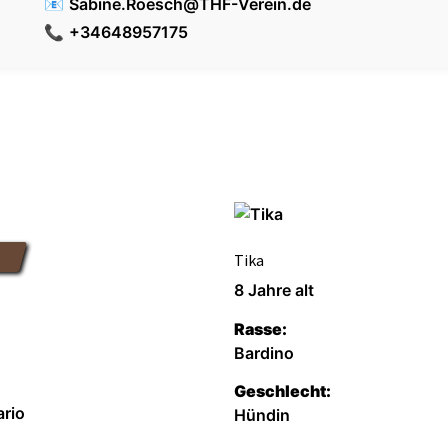
📧
Sabine.Roesch@THF-Verein.de
📞
+34648957175
Tika
8 Jahre alt
Rasse:
Bardino
Geschlecht:
rio
Hündin