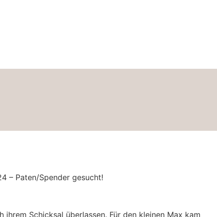
05/24 – Paten/Spender gesucht!
ch ihrem Schick­sal über­las­sen. Für den klei­nen Max kam