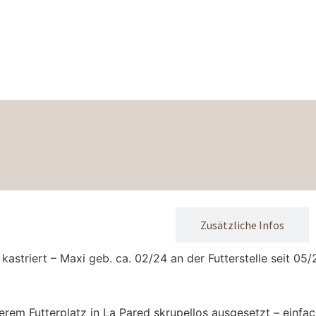
Mehr über Mora und Maxi
Zusätzliche Infos
 kas­triert – Maxi geb. ca. 02/24 an der Fut­ter­stel­le seit 
em Fut­ter­platz in La Pared skru­pel­los aus­ge­setzt – ein­fa