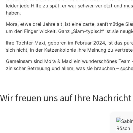
lei­der jede Hil­fe zu spät, er war schwer ver­letzt und m
haben.
Mora, etwa drei Jah­re alt, ist eine zar­te, sanft­mü­ti­ge Si
um den Fin­ger wickelt. Ganz „Siam-typisch“ ist sie neu­gie­
Ihre Toch­ter Maxi, gebo­ren im Febru­ar 2024, ist das pure 
sich nicht, in der Kat­zen­ko­lo­nie ihre Mei­nung zu ver­tre
Gemein­sam sind Mora & Maxi ein wun­der­schö­nes Team – unz
zi­ni­scher Betreu­ung und allem, was sie brau­chen – suchen
Wir freuen uns auf Ihre Nachricht