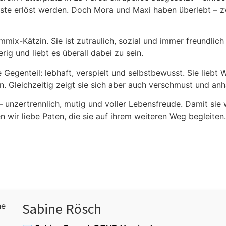
uss­te erlöst wer­den. Doch Mora und Maxi haben über­lebt – zw
am­mix-Kät­zin. Sie ist zutrau­lich, sozi­al und immer freund­lic
rig und liebt es über­all dabei zu sein.
Gegen­teil: leb­haft, ver­spielt und selbst­be­wusst. Sie liebt
­ten. Gleich­zei­tig zeigt sie sich aber auch ver­schmust und anh
er­trenn­lich, mutig und vol­ler Lebens­freu­de. Damit sie wei
 wir lie­be Paten, die sie auf ihrem wei­te­ren Weg beglei­ten.
Sabine Rösch