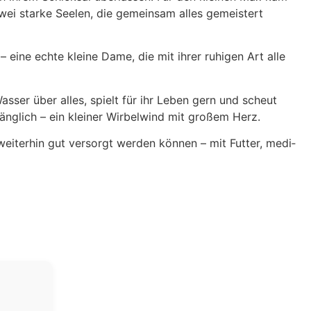
ei star­ke See­len, die gemein­sam alles gemeis­tert
h – eine ech­te klei­ne Dame, die mit ihrer ruhi­gen Art alle
 Was­ser über alles, spielt für ihr Leben gern und scheut
äng­lich – ein klei­ner Wir­bel­wind mit gro­ßem Herz.
­ter­hin gut ver­sorgt wer­den kön­nen – mit Fut­ter, medi­