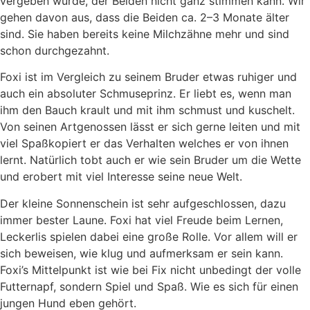
ver­ge­ben wur­de, der Bei­den nicht ganz stim­men kann. Wir
gehen davon aus, dass die Bei­den ca. 2–3 Mona­te älter
sind. Sie haben bereits kei­ne Milch­zäh­ne mehr und sind
schon durch­ge­zahnt.
Foxi ist im Ver­gleich zu sei­nem Bru­der etwas ruhi­ger und
auch ein abso­lu­ter Schmu­se­prinz. Er liebt es, wenn man
ihm den Bauch krault und mit ihm schmust und kuschelt.
Von sei­nen Art­ge­nos­sen lässt er sich ger­ne lei­ten und mit
viel Spaß­ko­piert er das Ver­hal­ten wel­ches er von ihnen
lernt. Natür­lich tobt auch er wie sein Bru­der um die Wet­te
und erobert mit viel Inter­es­se sei­ne neue Welt.
Der klei­ne Son­nen­schein ist sehr auf­ge­schlos­sen, dazu
immer bes­ter Lau­ne. Foxi hat viel Freu­de beim Ler­nen,
Lecker­lis spie­len dabei eine gro­ße Rol­le. Vor allem will er
sich bewei­sen, wie klug und auf­merk­sam er sein kann.
Foxi’s Mit­tel­punkt ist wie bei Fix nicht unbe­dingt der vol­le
Fut­ter­napf, son­dern Spiel und Spaß. Wie es sich für einen
jun­gen Hund eben gehört.