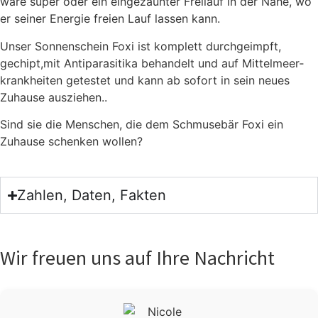
wäre super oder ein ein­ge­zäun­ter Frei­lauf in der Nähe, wo
er sei­ner Ener­gie frei­en Lauf las­sen kann.
Unser Son­nen­schein Foxi ist kom­plett durch­ge­impft,
gechipt,mit Anti­pa­ra­si­ti­ka behan­delt und auf Mit­tel­meer­
krank­hei­ten getes­tet und kann ab sofort in sein neu­es
Zuhau­se aus­zie­hen..
Sind sie die Men­schen, die dem Schmu­se­bär Foxi ein
Zuhau­se schen­ken wol­len?
Zahlen, Daten, Fakten
Wir freuen uns auf Ihre Nachricht