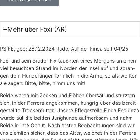
Mehr über Foxi (AR)
PS FE, geb: 28.12.2024 Rüde. Auf der Fin­ca seit 04/25
Foxi und sein Bru­der Fix tauch­ten eines Mor­gens an einem
viel besuch­ten Strand im Nor­den der Insel auf und spran­
gen dem Hun­de­fän­ger förm­lich in die Arme, so als woll­ten
sie sagen: Bit­te, bit­te, nimm uns mit!
Bei­de waren mit Zecken und Flö­hen über­sät und stürz­ten
sich, in der Per­rera ange­kom­men, hung­rig über das bereit­
ge­stell­te Tro­cken­fut­ter. Unse­re Pfle­ge­stel­le Fin­ca Esquin­zo
wur­de auf die bei­den Jung­hun­de auf­merk­sam und nahm
Bei­de in ihre Obhut. Nach ers­ten Beob­ach­tun­gen sind wir
uns ziem­lich sicher, dass das Alter, wel­ches in der Per­rera