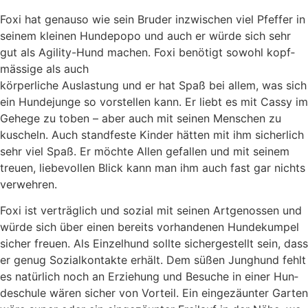
Foxi hat genau­so wie sein Bru­der inzwi­schen viel Pfef­fer in
sei­nem klei­nen Hun­d­e­po­po und auch er wür­de sich sehr
gut als Agi­li­ty-Hund machen. Foxi benö­tigt sowohl kopf­
mäs­si­ge als auch
kör­per­li­che Aus­las­tung und er hat Spaß bei allem, was sich
ein Hun­de­jun­ge so vor­stel­len kann. Er liebt es mit Cas­sy im
Gehe­ge zu toben – aber auch mit sei­nen Men­schen zu
kuscheln. Auch stand­fes­te Kin­der hät­ten mit ihm sicher­lich
sehr viel Spaß. Er möch­te Allen gefal­len und mit sei­nem
treu­en, lie­be­vol­len Blick kann man ihm auch fast gar nichts
ver­weh­ren.
Foxi ist ver­träg­lich und sozi­al mit sei­nen Art­ge­nos­sen und
wür­de sich über einen bereits vor­han­de­nen Hun­de­kum­pel
sicher freu­en. Als Ein­zel­hund soll­te sicher­ge­stellt sein, dass
er genug Sozi­al­kon­tak­te erhält. Dem süßen Jung­hund fehlt
es natür­lich noch an Erzie­hung und Besu­che in einer Hun­
de­schu­le wären sicher von Vor­teil. Ein ein­ge­zäun­ter Gar­ten