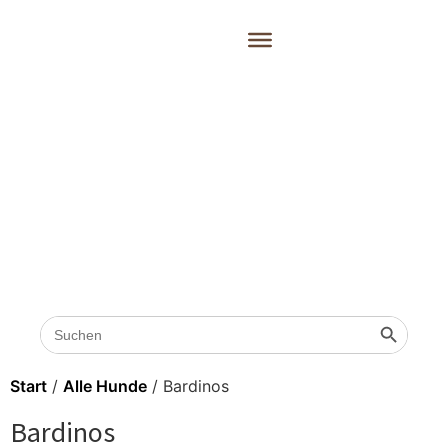
Search
Search 
for:
Start
/
Alle Hunde
/ Bardinos
Bardinos