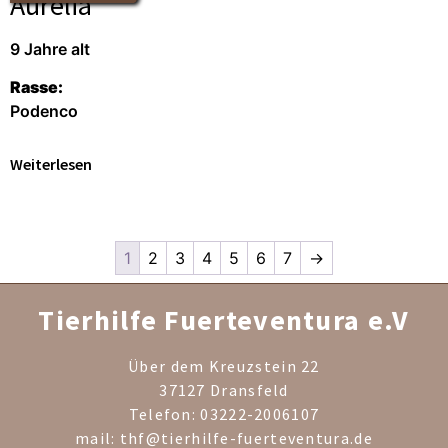
Aurelia
9 Jahre alt
Rasse:
Podenco
Weiterlesen
1
2
3
4
5
6
7
→
Tierhilfe Fuerteventura e.V
Über dem Kreuzstein 22
37127 Dransfeld
Telefon: 03222-2006107
mail: thf@tierhilfe-fuerteventura.de