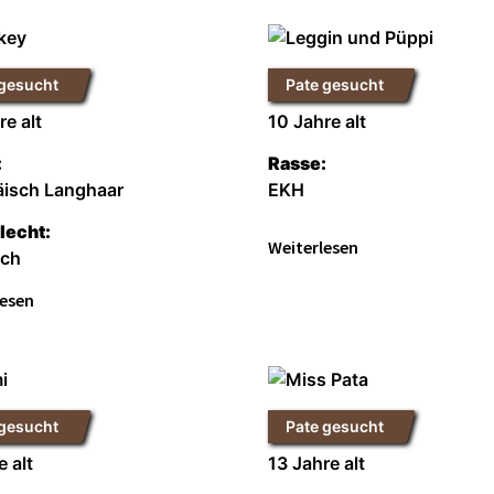
 gesucht
Pate gesucht
y
Leggin und Püppi
re alt
10 Jahre alt
:
Rasse:
äisch Langhaar
EKH
lecht:
Weiterlesen
ich
lesen
 gesucht
Pate gesucht
Miss Pata
e alt
13 Jahre alt