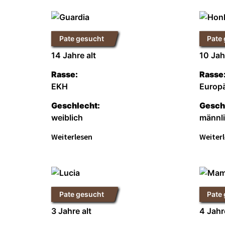
Pate gesucht
Pate
Guardia
Honke
14 Jahre alt
10 Jah
Rasse:
Rasse
EKH
Europ
Geschlecht:
Gesch
weiblich
männl
Weiterlesen
Weiter
Pate gesucht
Pate
Lucia
Mami
3 Jahre alt
4 Jahr