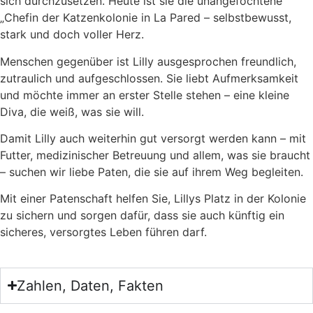
sich durch­zu­set­zen. Heu­te ist sie die unan­ge­foch­te­ne
„Che­fin der Kat­zen­ko­lo­nie in La Pared – selbst­be­wusst,
stark und doch vol­ler Herz.
Men­schen gegen­über ist Lil­ly aus­ge­spro­chen freund­lich,
zutrau­lich und auf­ge­schlos­sen. Sie liebt Auf­merk­sam­keit
und möch­te immer an ers­ter Stel­le ste­hen – eine klei­ne
Diva, die weiß, was sie will.
Damit Lil­ly auch wei­ter­hin gut ver­sorgt wer­den kann – mit
Fut­ter, medi­zi­ni­scher Betreu­ung und allem, was sie braucht
– suchen wir lie­be Paten, die sie auf ihrem Weg beglei­ten.
Mit einer Paten­schaft hel­fen Sie, Lil­lys Platz in der Kolo­nie
zu sichern und sor­gen dafür, dass sie auch künf­tig ein
siche­res, ver­sorg­tes Leben füh­ren darf.
Zahlen, Daten, Fakten