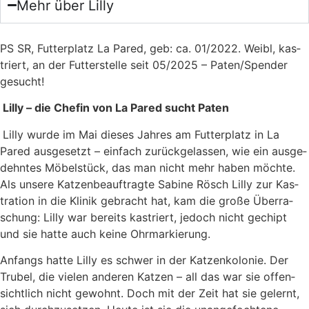
Mehr über Lilly
PS SR, Fut­ter­platz La Pared, geb: ca. 01/2022. Weibl, kas­
triert, an der Fut­ter­stel­le seit 05/2025 – Paten/Spender
gesucht!
Lil­ly – die Che­fin von La Pared sucht Paten
Lil­ly wur­de im Mai die­ses Jah­res am Fut­ter­platz in La
Pared aus­ge­setzt – ein­fach zurück­ge­las­sen, wie ein aus­ge­
dehn­tes Möbel­stück, das man nicht mehr haben möch­te.
Als unse­re Kat­zen­be­auf­trag­te Sabi­ne Rösch Lil­ly zur Kas­
tra­ti­on in die Kli­nik gebracht hat, kam die gro­ße Über­ra­
schung: Lil­ly war bereits kas­triert, jedoch nicht gechipt
und sie hat­te auch kei­ne Ohr­mar­kie­rung.
Anfangs hat­te Lil­ly es schwer in der Kat­zen­ko­lo­nie. Der
Tru­bel, die vie­len ande­ren Kat­zen – all das war sie offen­
sicht­lich nicht gewohnt. Doch mit der Zeit hat sie gelernt,