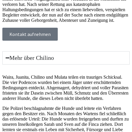
verloren hat. Nach seiner Rettung aus katastrophalen
Haltungsbedingungen hat er sich zu einem liebevollen, verspielten
Begleiter entwickelt, der nun auf der Suche nach einem endgültigen
Zuhause voller Geborgenheit, Abenteuer und Zuneigung ist.
Kontakt aufnehmen
Mehr über Chilino
Wai­ra, Jua­ni­ta, Chi­li­no und Mula­ta tei­len ein trau­ri­ges Schick­sal.
Die vier Poden­cos wur­den bei einem Jäger unter erschüt­tern­den
Bedin­gun­gen ent­deckt. Abge­ma­gert, dehy­driert und vol­ler Para­si­ten
fris­te­ten sie ihr Dasein zwi­schen Müll, Schmutz und den Über­res­ten
ande­rer Hun­de, die die­ses Leben nicht über­lebt hat­ten.
Die Poli­zei beschlag­nahm­te die Hun­de und lei­te­te ein Ver­fah­ren
gegen den Besit­zer ein. Nach Mona­ten des War­tens fiel schließ­lich
das erlö­sen­de Urteil: Die Hun­de wur­den frei­ge­ge­ben und durf­ten zu
unse­ren Insel­kol­le­gen Sarah und Sven auf die Fin­ca zie­hen. Dort
lern­ten sie erst­mals ein Leben mit Sicher­heit, Für­sor­ge und Lie­be