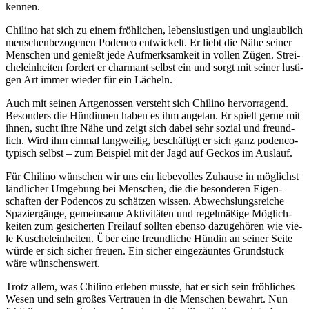
ken­nen.
Chi­li­no hat sich zu einem fröh­li­chen, lebens­lus­ti­gen und unglaub­lich
men­schen­be­zo­ge­nen Poden­co ent­wi­ckelt. Er liebt die Nähe sei­ner
Men­schen und genießt jede Auf­merk­sam­keit in vol­len Zügen. Strei­
chel­ein­hei­ten for­dert er char­mant selbst ein und sorgt mit sei­ner lus­ti­
gen Art immer wie­der für ein Lächeln.
Auch mit sei­nen Art­ge­nos­sen ver­steht sich Chi­li­no her­vor­ra­gend.
Beson­ders die Hün­din­nen haben es ihm ange­tan. Er spielt ger­ne mit
ihnen, sucht ihre Nähe und zeigt sich dabei sehr sozi­al und freund­
lich. Wird ihm ein­mal lang­wei­lig, beschäf­tigt er sich ganz poden­co­
ty­pisch selbst – zum Bei­spiel mit der Jagd auf Geckos im Aus­lauf.
Für Chi­li­no wün­schen wir uns ein lie­be­vol­les Zuhau­se in mög­lichst
länd­li­cher Umge­bung bei Men­schen, die die beson­de­ren Eigen­
schaf­ten der Poden­cos zu schät­zen wis­sen. Abwechs­lungs­rei­che
Spa­zier­gän­ge, gemein­sa­me Akti­vi­tä­ten und regel­mä­ßi­ge Mög­lich­
kei­ten zum gesi­cher­ten Frei­lauf soll­ten eben­so dazu­ge­hö­ren wie vie­
le Kuschel­ein­hei­ten. Über eine freund­li­che Hün­din an sei­ner Sei­te
wür­de er sich sicher freu­en. Ein sicher ein­ge­zäun­tes Grund­stück
wäre wün­schens­wert.
Trotz allem, was Chi­li­no erle­ben muss­te, hat er sich sein fröh­li­ches
Wesen und sein gro­ßes Ver­trau­en in die Men­schen bewahrt. Nun