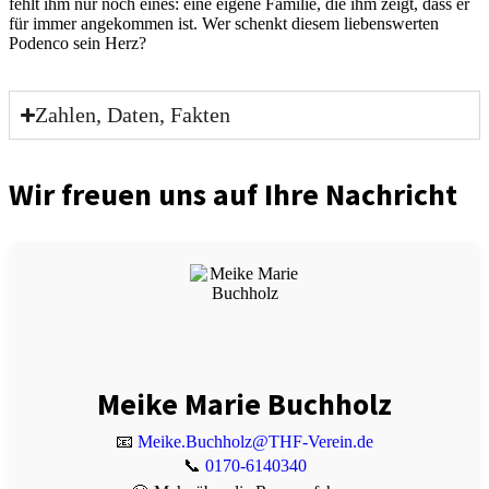
fehlt ihm nur noch eines: eine eige­ne Fami­lie, die ihm zeigt, dass er
für immer ange­kom­men ist. Wer schenkt die­sem lie­bens­wer­ten
Poden­co sein Herz?
Zahlen, Daten, Fakten
Wir freuen uns auf Ihre Nachricht
Meike Marie Buchholz
📧
Meike.Buchholz@THF-Verein.de
📞
0170-6140340