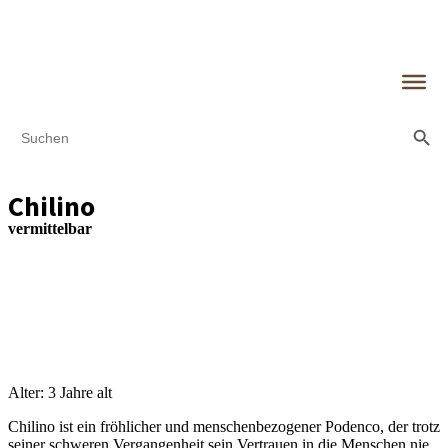
Search Butt
Search
for:
Chilino
vermittelbar
Alter: 3 Jahre alt
Chilino ist ein fröhlicher und menschenbezogener Podenco, der trotz
seiner schweren Vergangenheit sein Vertrauen in die Menschen nie