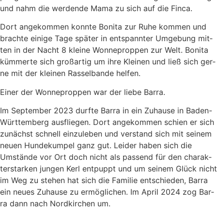
und nahm die wer­den­de Mama zu sich auf die Fin­ca.
Dort ange­kom­men konn­te Boni­ta zur Ruhe kom­men und
brach­te eini­ge Tage spä­ter in ent­spann­ter Umge­bung mit­
ten in der Nacht 8 klei­ne Won­ne­prop­pen zur Welt. Boni­ta
küm­mer­te sich groß­ar­tig um ihre Klei­nen und ließ sich ger­
ne mit der klei­nen Ras­sel­ban­de hel­fen.
Einer der Won­ne­prop­pen war der lie­be Bar­ra.
Im Sep­tem­ber 2023 durf­te Bar­ra in ein Zuhau­se in Baden-
Würt­tem­berg aus­flie­gen. Dort ange­kom­men schien er sich
zunächst schnell ein­zu­le­ben und ver­stand sich mit sei­nem
neu­en Hun­de­kum­pel ganz gut. Lei­der haben sich die
Umstän­de vor Ort doch nicht als pas­send für den cha­rak­
ter­star­ken jun­gen Kerl ent­puppt und um sei­nem Glück nicht
im Weg zu ste­hen hat sich die Fami­lie ent­schie­den, Bar­ra
ein neu­es Zuhau­se zu ermög­li­chen. Im April 2024 zog Bar­
ra dann nach Nord­kir­chen um.