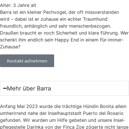
Alter: 3 Jahre alt
Barra ist ein kleiner Pechvogel, der oft missverstanden
wird – dabei ist er zuhause ein echter Traumhund:
freundlich, anhänglich und sehr menschenbezogen.
Draußen braucht er noch Sicherheit und klare Führung. Wer
schenkt ihm endlich sein Happy End in einem Für-immer-
Zuhause?
Kontakt aufnehmen
Mehr über Barra
Anfang Mai 2023 wur­de die träch­ti­ge Hün­din Boni­ta allein
umher­ir­rend nahe der Insel­haupt­stadt Puer­to del Rosa­rio
gefun­den. Wir wur­den um Hil­fe gebe­ten und unse­re Insel­
pfle­ge­stel­le Dar­in­ka von der Fin­ca Zoe zöger­te nicht lan­ge