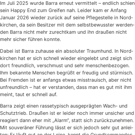
Im Juli 2025 wur­de Bar­ra erneut ver­mit­telt – end­lich schien
sein Hap­py End zum Grei­fen nah. Lei­der kam er Anfang
Janu­ar 2026 wie­der zurück auf sei­ne Pfle­ge­stel­le in Nord­
kir­chen, da sein Besit­zer mit dem selbst­be­wuss­ter wer­den­
den Bar­ra nicht mehr zurecht­kam und ihn drau­ßen nicht
mehr sicher füh­ren konn­te.
Dabei ist Bar­ra zuhau­se ein abso­lu­ter Traum­hund. In Nord­
kir­chen hat er sich schnell wie­der ein­ge­lebt und zeigt sich
dort freund­lich, ver­schmust und sehr men­schen­be­zo­gen.
Ihm bekann­te Men­schen begrüßt er freu­dig und stür­misch.
Bei Frem­den ist er anfangs etwas miss­trau­isch, aber nicht
unfreund­lich – hat er ver­stan­den, dass man es gut mit ihm
meint, taut er schnell auf.
Bar­ra zeigt einen ras­se­ty­pisch aus­ge­präg­ten Wach- und
Schutz­trieb. Drau­ßen ist er lei­der noch immer unsi­cher und
reagiert dann eher mit „Alarm“, statt sich zurück­zu­neh­men.
Mit sou­ve­rä­ner Füh­rung lässt er sich jedoch sehr gut anlei­
ten: Er läuft gut an der Lei­ne, kennt die Grund­kom­man­dos,