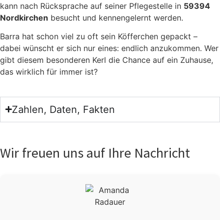
kann nach Rück­spra­che auf sei­ner Pfle­ge­stel­le in
59394
Nord­kir­chen
besucht und ken­nen­ge­lernt wer­den.
Bar­ra hat schon viel zu oft sein Köf­fer­chen gepackt –
dabei wünscht er sich nur eines: end­lich anzu­kom­men. Wer
gibt die­sem beson­de­ren Kerl die Chan­ce auf ein Zuhau­se,
das wirk­lich für immer ist?
Zahlen, Daten, Fakten
Wir freuen uns auf Ihre Nachricht