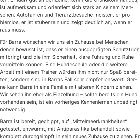
ist auf­merk­sam und ori­en­tiert sich stark an sei­nem Men­
schen. Auto­fah­ren und Tier­arzt­be­su­che meis­tert er pro­
blem­los, er ist stu­ben­rein und zeigt deut­lich an, wenn er
raus muss.
Für Bar­ra wün­schen wir uns ein Zuhau­se bei Men­schen,
denen bewusst ist, dass er einen aus­ge­präg­ten Schutz­trieb
mit­bringt und die ihm Sicher­heit, kla­re Füh­rung und Ruhe
ver­mit­teln kön­nen. Eine Hun­de­schu­le oder die wei­te­re
Arbeit mit einem Trai­ner wür­den ihm nicht nur Spaß berei­
ten, son­dern sind in Bar­ras Fall sehr emp­feh­lens­wert. Ger­
ne kann Bar­ra in eine Fami­lie mit älte­ren Kin­dern zie­hen.
Wir sehen ihn eher als Ein­zel­hund – soll­te bereits ein Hund
vor­han­den sein, ist ein vor­he­ri­ges Ken­nen­ler­nen unbe­dingt
not­wen­dig.
Bar­ra ist bereit, gechippt, auf „Mit­tel­meer­krank­hei­ten“
getes­tet, ent­wurmt, mit Anti­pa­ra­si­ti­ka behan­delt sowie
kom­plett durch­ge­impft in sein neu­es Zuhau­se zu zie­hen. Er