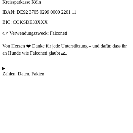
Kreis­spar­kas­se Köln
IBAN: DE92 3705 0299 0000 2201 11
BIC: COKSDE33XXX
👉 Ver­wen­dungs­zweck: Fal­co­ne­ti
Von Her­zen ❤️ Dan­ke für jede Unter­stüt­zung – und dafür, dass ihr
an Hun­de wie Fal­co­ne­ti glaubt 🙏.
Zahlen, Daten, Fakten