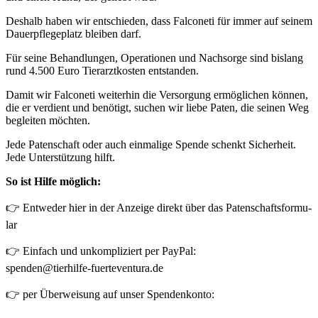
Des­halb haben wir ent­schie­den, dass Fal­co­ne­ti für immer auf sei­nem
Dau­er­pfle­ge­platz blei­ben darf.
Für sei­ne Behand­lun­gen, Ope­ra­tio­nen und Nach­sor­ge sind bis­lang
rund 4.500 Euro Tier­arzt­kos­ten ent­stan­den.
Damit wir Fal­co­ne­ti wei­ter­hin die Ver­sor­gung ermög­li­chen kön­nen,
die er ver­dient und benö­tigt, suchen wir lie­be Paten, die sei­nen Weg
beglei­ten möch­ten.
Jede Paten­schaft oder auch ein­ma­li­ge Spen­de schenkt Sicher­heit.
Jede Unter­stüt­zung hilft.
So ist Hil­fe mög­lich:
👉 Ent­we­der hier in der Anzei­ge direkt über das Paten­schafts­for­mu­
lar
👉 Ein­fach und unkom­pli­ziert per Pay­Pal:
spenden@tierhilfe-fuerteventura.de
👉 per Über­wei­sung auf unser Spen­den­kon­to: