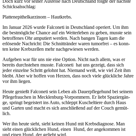
Doch kurz vor sei­ner Aus­rei­se nach Deutsch­land folg­te der nächs­te
Schick­sals­schlag:
Plat­ten­epi­thel­kar­zi­nom – Haut­krebs.
Im Janu­ar 2026 wur­de Fal­co­ne­ti in Deutsch­land ope­riert. Um ihm
die best­mög­li­che Chan­ce auf ein Wei­ter­le­ben zu geben, muss­te sein
betrof­fe­nes Ohr ampu­tiert wer­den. Nach ban­gen Tagen kam die
erlö­sen­de Nach­richt: Die Schnitt­rän­der waren tumor­frei – es konn­
ten kei­ne Krebs­zel­len mehr nach­ge­wie­sen wer­den.
Auf­ge­ben war für uns nie eine Opti­on. Nicht nach allem, was er
bereits durch­ste­hen muss­te. Fal­co­ne­ti hat uns gezeigt, dass sich
jeder ein­zel­ne Schritt gelohnt hat. Nie­mand weiß, wie viel Zeit ihm
bleibt. Aber wir hof­fen von Her­zen, dass noch vie­le glück­li­che Jah­re
vor ihm lie­gen.
Heu­te genießt Fal­co­ne­ti sein Leben als Dau­er­pfle­ge­hund bei sei­nem
Pfle­ge­frau­chen in Meck­len­burg-Vor­pom­mern. Er liebt Spa­zier­gän­
ge, springt begeis­tert ins Auto, schleppt Kuschel­tie­re durch Haus
und Gar­ten und macht es sich anschlie­ßend auf der Couch gemüt­
lich.
Wer ihn heu­te sieht, sieht kei­nen Hund mit Krebs­dia­gno­se. Man
sieht einen glück­li­chen Hund, einen Hund, der ange­kom­men ist
und einen Hund, der geliebt wird.