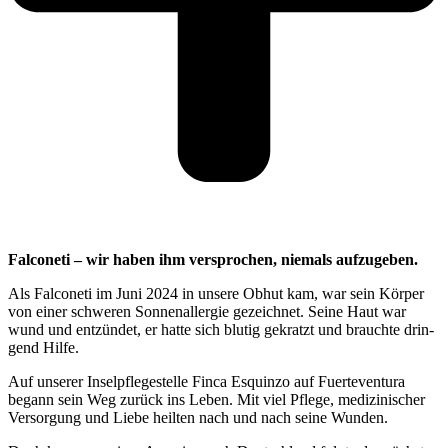
Fal­co­ne­ti – wir haben ihm ver­spro­chen, nie­mals auf­zu­ge­ben.
Als Fal­co­ne­ti im Juni 2024 in unse­re Obhut kam, war sein Kör­per
von einer schwe­ren Son­nen­all­er­gie gezeich­net. Sei­ne Haut war
wund und ent­zün­det, er hat­te sich blu­tig gekratzt und brauch­te drin­
gend Hil­fe.
Auf unse­rer Insel­pfle­ge­stel­le Fin­ca Esquin­zo auf Fuer­te­ven­tura
begann sein Weg zurück ins Leben. Mit viel Pfle­ge, medi­zi­ni­scher
Ver­sor­gung und Lie­be heil­ten nach und nach sei­ne Wun­den.