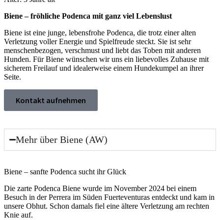
Biene – fröhliche Podenca mit ganz viel Lebenslust
Biene ist eine junge, lebensfrohe Podenca, die trotz einer alten
Verletzung voller Energie und Spielfreude steckt. Sie ist sehr
menschenbezogen, verschmust und liebt das Toben mit anderen
Hunden. Für Biene wünschen wir uns ein liebevolles Zuhause mit
sicherem Freilauf und idealerweise einem Hundekumpel an ihrer
Seite.
Kontakt aufnehmen
Mehr über Biene (AW)
Bie­ne – sanf­te Poden­ca sucht ihr Glück
Die zar­te Poden­ca Bie­ne wur­de im Novem­ber 2024 bei einem
Besuch in der Per­rera im Süden Fuer­te­ven­tur­as ent­deckt und kam in
unse­re Obhut. Schon damals fiel eine älte­re Ver­let­zung am rech­ten
Knie auf.