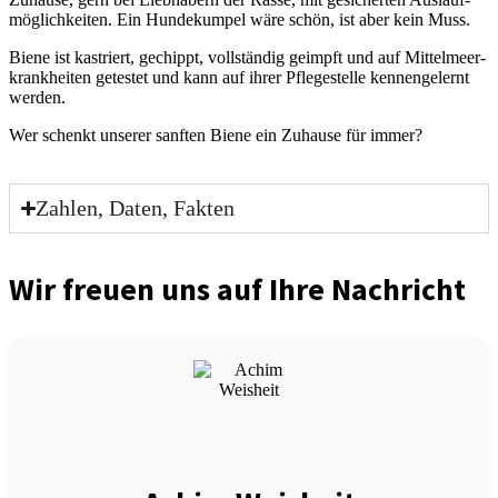
mög­lich­kei­ten. Ein Hun­de­kum­pel wäre schön, ist aber kein Muss.
Bie­ne ist kas­triert, gechippt, voll­stän­dig geimpft und auf Mit­tel­meer­
krank­hei­ten getes­tet und kann auf ihrer Pfle­ge­stel­le ken­nen­ge­lernt
wer­den.
Wer schenkt unse­rer sanf­ten Bie­ne ein Zuhau­se für immer?
Zahlen, Daten, Fakten
Wir freuen uns auf Ihre Nachricht