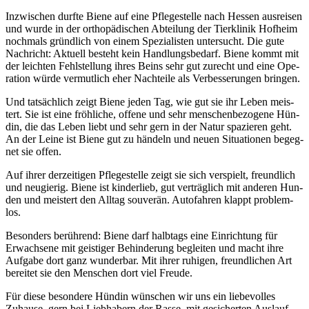
Inzwi­schen durf­te Bie­ne auf eine Pfle­ge­stel­le nach Hes­sen aus­rei­sen
und wur­de in der ortho­pä­di­schen Abtei­lung der Tier­kli­nik Hof­heim
noch­mals gründ­lich von einem Spe­zia­lis­ten unter­sucht. Die gute
Nach­richt: Aktu­ell besteht kein Hand­lungs­be­darf. Bie­ne kommt mit
der leich­ten Fehl­stel­lung ihres Beins sehr gut zurecht und eine Ope­
ra­ti­on wür­de ver­mut­lich eher Nach­tei­le als Ver­bes­se­run­gen brin­gen.
Und tat­säch­lich zeigt Bie­ne jeden Tag, wie gut sie ihr Leben meis­
tert. Sie ist eine fröh­li­che, offe­ne und sehr men­schen­be­zo­ge­ne Hün­
din, die das Leben liebt und sehr gern in der Natur spa­zie­ren geht.
An der Lei­ne ist Bie­ne gut zu hän­deln und neu­en Situa­tio­nen begeg­
net sie offen.
Auf ihrer der­zei­ti­gen Pfle­ge­stel­le zeigt sie sich ver­spielt, freund­lich
und neu­gie­rig. Bie­ne ist kin­der­lieb, gut ver­träg­lich mit ande­ren Hun­
den und meis­tert den All­tag sou­ve­rän. Auto­fah­ren klappt pro­blem­
los.
Beson­ders berüh­rend: Bie­ne darf halb­tags eine Ein­rich­tung für
Erwach­se­ne mit geis­ti­ger Behin­de­rung beglei­ten und macht ihre
Auf­ga­be dort ganz wun­der­bar. Mit ihrer ruhi­gen, freund­li­chen Art
berei­tet sie den Men­schen dort viel Freu­de.
Für die­se beson­de­re Hün­din wün­schen wir uns ein lie­be­vol­les
Zuhau­se, gern bei Lieb­ha­bern der Ras­se, mit gesi­cher­ten Aus­lauf­