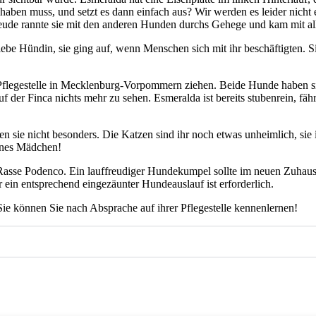
aben muss, und setzt es dann ein­fach aus? Wir wer­den es lei­der nicht erf
reu­de rann­te sie mit den ande­ren Hun­den durchs Gehe­ge und kam mit all
ie­be Hün­din, sie ging auf, wenn Men­schen sich mit ihr beschäf­tig­ten. Sie
le­ge­stel­le in Meck­len­burg-Vor­pom­mern zie­hen. Bei­de Hun­de haben si
er Fin­ca nichts mehr zu sehen. Esme­ral­da ist bereits stu­ben­rein, fährt
sie­ren sie nicht beson­ders. Die Kat­zen sind ihr noch etwas unheim­lich, 
i­nes Mäd­chen!
Ras­se Poden­co. Ein lauf­freu­di­ger Hun­de­kum­pel soll­te im neu­en Zuhau
in ent­spre­chend ein­ge­zäun­ter Hun­de­aus­lauf ist erfor­der­lich.
 kön­nen Sie nach Abspra­che auf ihrer Pfle­ge­stel­le ken­nen­ler­nen!