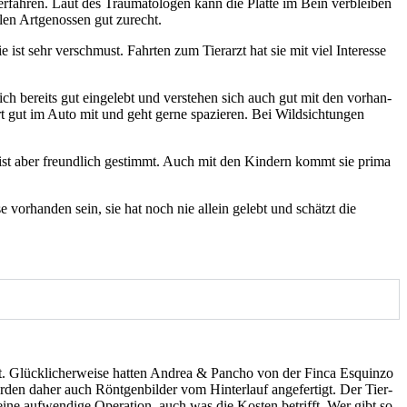
ah­ren. Laut des Trau­ma­to­lo­gen kann die Plat­te im Bein ver­blei­ben
en Art­ge­nos­sen gut zurecht.
 ist sehr ver­schmust. Fahr­ten zum Tier­arzt hat sie mit viel Inter­es­se
ch bereits gut ein­ge­lebt und ver­ste­hen sich auch gut mit den vor­han­
 gut im Auto mit und geht ger­ne spa­zie­ren. Bei Wild­sich­tun­gen
sie ist aber freund­lich gestimmt. Auch mit den Kin­dern kommt sie pri­ma
­se vor­han­den sein, sie hat noch nie allein gelebt und schätzt die
. Glück­li­cher­wei­se hat­ten Andrea & Pancho von der Fin­ca Esquin­zo
ur­den daher auch Rönt­gen­bil­der vom Hin­ter­lauf ange­fer­tigt. Der Tier­
 eine auf­wen­di­ge Ope­ra­ti­on, auch was die Kos­ten betrifft. Wer gibt so