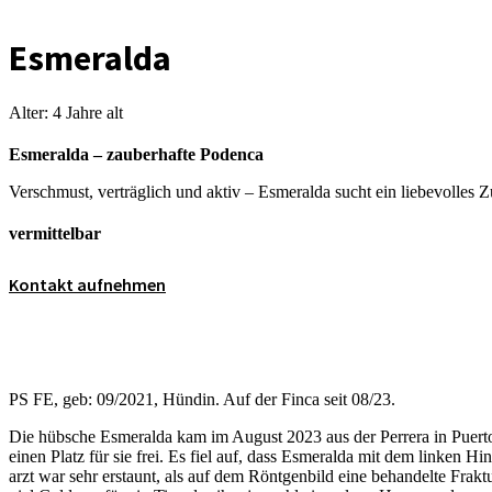
Esmeralda
Alter: 4 Jahre alt
Esmeralda – zauberhafte Podenca
Verschmust, verträglich und aktiv – Esmeralda sucht ein liebevolle
vermittelbar
Kontakt aufnehmen
PS FE, geb: 09/2021, Hün­din. Auf der Fin­ca seit 08/23.
Die hüb­sche Esme­ral­da kam im August 2023 aus der Per­rera in Puer­to
einen Platz für sie frei. Es fiel auf, dass Esme­ral­da mit dem lin­ken Hin­
arzt war sehr erstaunt, als auf dem Rönt­gen­bild eine behan­del­te Frak­tur