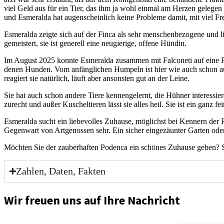
viel Geld aus für ein Tier, das ihm ja wohl ein­mal am Her­zen gele­gen h
und Esme­ral­da hat augen­schein­lich kei­ne Pro­ble­me damit, mit viel F
Esme­ral­da zeig­te sich auf der Fin­ca als sehr men­schen­be­zo­ge­ne und l
gemeis­tert, sie ist gene­rell eine neu­gie­ri­ge, offe­ne Hün­din.
Im August 2025 konn­te Esme­ral­da zusam­men mit Fal­co­ne­ti auf eine Pf
de­nen Hun­den. Vom anfäng­li­chen Hum­peln ist hier wie auch schon auf d
reagiert sie natür­lich, läuft aber ansons­ten gut an der Lei­ne.
Sie hat auch schon ande­re Tie­re ken­nen­ge­lernt, die Hüh­ner inter­es­
zurecht und außer Kuschel­tie­ren lässt sie alles heil. Sie ist ein ganz fe
Esme­ral­da sucht ein lie­be­vol­les Zuhau­se, mög­lichst bei Ken­nern der 
Gegen­wart von Art­ge­nos­sen sehr. Ein sicher ein­ge­zäun­ter Gar­ten oder e
Möch­ten Sie der zau­ber­haf­ten Poden­ca ein schö­nes Zuhau­se geben? Sie
Zahlen, Daten, Fakten
Wir freuen uns auf Ihre Nachricht