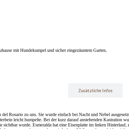
s Zuhause mit Hundekumpel und sicher eingezäuntem Garten.
Mehr über Esmeralda
Zusätzliche Infos
 del Rosa­rio zu uns. Sie wur­de ein­fach bei Nacht und Nebel aus­ge­setzt
ter­bein leicht hum­pel­te. Bei der kurz dar­auf anste­hen­den Kas­tra­ti­on w
 sicht­bar wur­de. Esme­ral­da hat eine Eisen­plat­te im lin­ken Hin­ter­lauf,