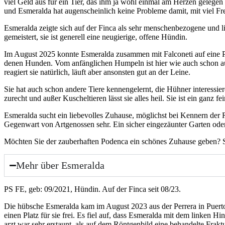
viel Geld aus für ein Tier, das ihm ja wohl ein­mal am Her­zen gele­gen h
und Esme­ral­da hat augen­schein­lich kei­ne Pro­ble­me damit, mit viel F
Esme­ral­da zeig­te sich auf der Fin­ca als sehr men­schen­be­zo­ge­ne und l
gemeis­tert, sie ist gene­rell eine neu­gie­ri­ge, offe­ne Hün­din.
Im August 2025 konn­te Esme­ral­da zusam­men mit Fal­co­ne­ti auf eine Pf
de­nen Hun­den. Vom anfäng­li­chen Hum­peln ist hier wie auch schon auf d
reagiert sie natür­lich, läuft aber ansons­ten gut an der Lei­ne.
Sie hat auch schon ande­re Tie­re ken­nen­ge­lernt, die Hüh­ner inter­es­
zurecht und außer Kuschel­tie­ren lässt sie alles heil. Sie ist ein ganz fe
Esme­ral­da sucht ein lie­be­vol­les Zuhau­se, mög­lichst bei Ken­nern der 
Gegen­wart von Art­ge­nos­sen sehr. Ein sicher ein­ge­zäun­ter Gar­ten oder e
Möch­ten Sie der zau­ber­haf­ten Poden­ca ein schö­nes Zuhau­se geben? Sie
Mehr über Esmeralda
PS FE, geb: 09/2021, Hün­din. Auf der Fin­ca seit 08/23.
Die hüb­sche Esme­ral­da kam im August 2023 aus der Per­rera in Puer­to
einen Platz für sie frei. Es fiel auf, dass Esme­ral­da mit dem lin­ken Hin­
arzt war sehr erstaunt, als auf dem Rönt­gen­bild eine behan­del­te Frak­tur