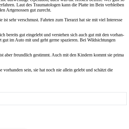
ah­ren. Laut des Trau­ma­to­lo­gen kann die Plat­te im Bein ver­blei­ben
en Art­ge­nos­sen gut zurecht.
 ist sehr ver­schmust. Fahr­ten zum Tier­arzt hat sie mit viel Inter­es­se
ch bereits gut ein­ge­lebt und ver­ste­hen sich auch gut mit den vor­han­
 gut im Auto mit und geht ger­ne spa­zie­ren. Bei Wild­sich­tun­gen
sie ist aber freund­lich gestimmt. Auch mit den Kin­dern kommt sie pri­ma
­se vor­han­den sein, sie hat noch nie allein gelebt und schätzt die