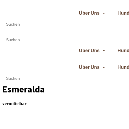
Zum
Inhalt
Über Uns
Hund
springen
Search
for:
Search
for:
Über Uns
Hund
Über Uns
Hund
Search
for:
Esmeralda
vermittelbar