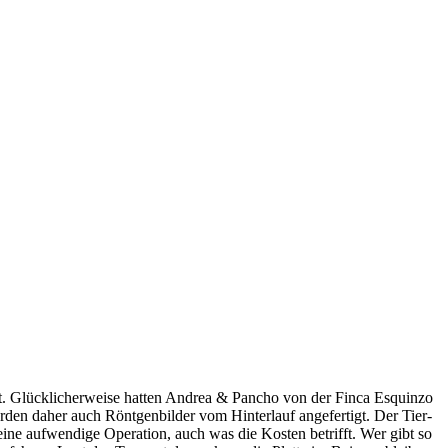
. Glück­li­cher­wei­se hat­ten Andrea & Pancho von der Fin­ca Esquin­zo
ur­den daher auch Rönt­gen­bil­der vom Hin­ter­lauf ange­fer­tigt. Der Tier­
 eine auf­wen­di­ge Ope­ra­ti­on, auch was die Kos­ten betrifft. Wer gibt so