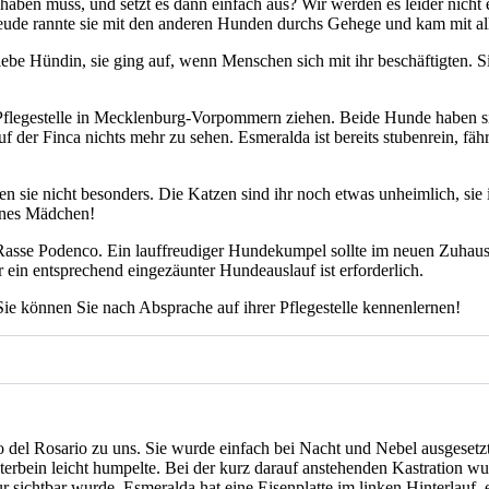
aben muss, und setzt es dann ein­fach aus? Wir wer­den es lei­der nicht erf
reu­de rann­te sie mit den ande­ren Hun­den durchs Gehe­ge und kam mit all
ie­be Hün­din, sie ging auf, wenn Men­schen sich mit ihr beschäf­tig­ten. Sie
le­ge­stel­le in Meck­len­burg-Vor­pom­mern zie­hen. Bei­de Hun­de haben si
er Fin­ca nichts mehr zu sehen. Esme­ral­da ist bereits stu­ben­rein, fährt
sie­ren sie nicht beson­ders. Die Kat­zen sind ihr noch etwas unheim­lich, 
i­nes Mäd­chen!
Ras­se Poden­co. Ein lauf­freu­di­ger Hun­de­kum­pel soll­te im neu­en Zuhau
in ent­spre­chend ein­ge­zäun­ter Hun­de­aus­lauf ist erfor­der­lich.
 kön­nen Sie nach Abspra­che auf ihrer Pfle­ge­stel­le ken­nen­ler­nen!
 del Rosa­rio zu uns. Sie wur­de ein­fach bei Nacht und Nebel aus­ge­setzt
ter­bein leicht hum­pel­te. Bei der kurz dar­auf anste­hen­den Kas­tra­ti­on w
 sicht­bar wur­de. Esme­ral­da hat eine Eisen­plat­te im lin­ken Hin­ter­lauf,