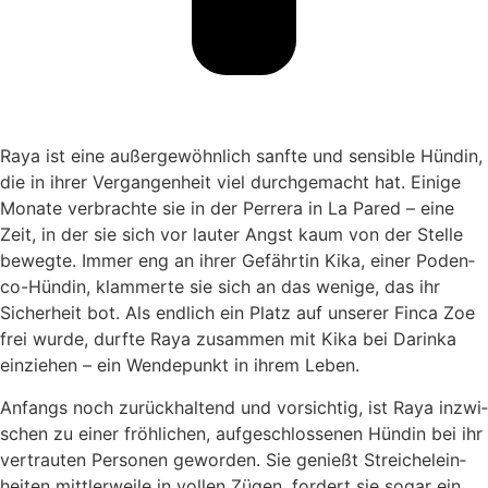
Raya ist eine außer­ge­wöhn­lich sanf­te und sen­si­ble Hün­din,
die in ihrer Ver­gan­gen­heit viel durch­ge­macht hat. Eini­ge
Mona­te ver­brach­te sie in der Per­rera in La Pared – eine
Zeit, in der sie sich vor lau­ter Angst kaum von der Stel­le
beweg­te. Immer eng an ihrer Gefähr­tin Kika, einer Poden­
co-Hün­din, klam­mer­te sie sich an das weni­ge, das ihr
Sicher­heit bot. Als end­lich ein Platz auf unse­rer Fin­ca Zoe
frei wur­de, durf­te Raya zusam­men mit Kika bei Dar­in­ka
ein­zie­hen – ein Wen­de­punkt in ihrem Leben.
Anfangs noch zurück­hal­tend und vor­sich­tig, ist Raya inzwi­
schen zu einer fröh­li­chen, auf­ge­schlos­se­nen Hün­din bei ihr
ver­trau­ten Per­so­nen gewor­den. Sie genießt Strei­chel­ein­
hei­ten mitt­ler­wei­le in vol­len Zügen, for­dert sie sogar ein