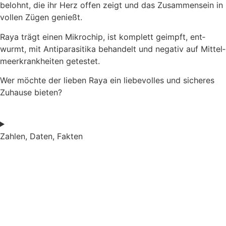
belohnt, die ihr Herz offen zeigt und das Zusam­men­sein in
vol­len Zügen genießt.
Raya trägt einen Mikro­chip, ist kom­plett geimpft, ent­
wurmt, mit Anti­pa­ra­si­ti­ka behan­delt und nega­tiv auf Mit­tel­
meer­krank­hei­ten getes­tet.
Wer möch­te der lie­ben Raya ein lie­be­vol­les und siche­res
Zuhau­se bie­ten?
Zahlen, Daten, Fakten