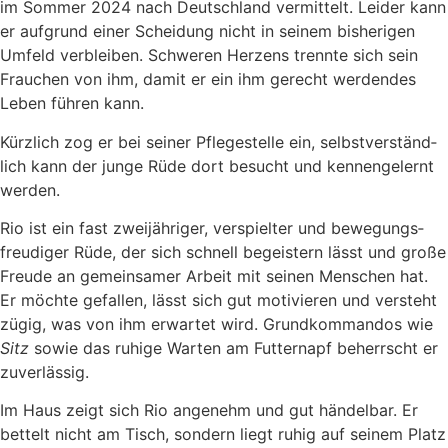
im Som­mer 2024 nach Deutsch­land ver­mit­telt. Lei­der kann
er auf­grund einer Schei­dung nicht in sei­nem bis­he­ri­gen
Umfeld ver­blei­ben. Schwe­ren Her­zens trenn­te sich sein
Frau­chen von ihm, damit er ein ihm gerecht wer­den­des
Leben füh­ren kann.
Kürz­lich zog er bei sei­ner Pfle­ge­stel­le ein, selbst­ver­ständ­
lich kann der jun­ge Rüde dort besucht und ken­nen­ge­lernt
wer­den.
Rio ist ein fast zwei­jäh­ri­ger, ver­spiel­ter und bewe­gungs­
freu­di­ger Rüde, der sich schnell begeis­tern lässt und gro­ße
Freu­de an gemein­sa­mer Arbeit mit sei­nen Men­schen hat.
Er möch­te gefal­len, lässt sich gut moti­vie­ren und ver­steht
zügig, was von ihm erwar­tet wird. Grund­kom­man­dos wie
Sitz
sowie das ruhi­ge War­ten am Fut­ter­napf beherrscht er
zuver­läs­sig.
Im Haus zeigt sich Rio ange­nehm und gut hän­del­bar. Er
bet­telt nicht am Tisch, son­dern liegt ruhig auf sei­nem Platz