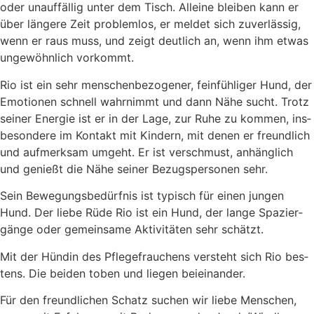
oder unauf­fäl­lig unter dem Tisch. Allei­ne blei­ben kann er
über län­ge­re Zeit pro­blem­los, er mel­det sich zuver­läs­sig,
wenn er raus muss, und zeigt deut­lich an, wenn ihm etwas
unge­wöhn­lich vor­kommt.
Rio ist ein sehr men­schen­be­zo­ge­ner, fein­füh­li­ger Hund, der
Emo­tio­nen schnell wahr­nimmt und dann Nähe sucht. Trotz
sei­ner Ener­gie ist er in der Lage, zur Ruhe zu kom­men, ins­
be­son­de­re im Kon­takt mit Kin­dern, mit denen er freund­lich
und auf­merk­sam umgeht. Er ist ver­schmust, anhäng­lich
und genießt die Nähe sei­ner Bezugs­per­so­nen sehr.
Sein Bewe­gungs­be­dürf­nis ist typisch für einen jun­gen
Hund. Der lie­be Rüde Rio ist ein Hund, der lan­ge Spa­zier­
gän­ge oder gemein­sa­me Akti­vi­tä­ten sehr schätzt.
Mit der Hün­din des Pfle­ge­frau­chens ver­steht sich Rio bes­
tens. Die bei­den toben und lie­gen bei­ein­an­der.
Für den freund­li­chen Schatz suchen wir lie­be Men­schen,