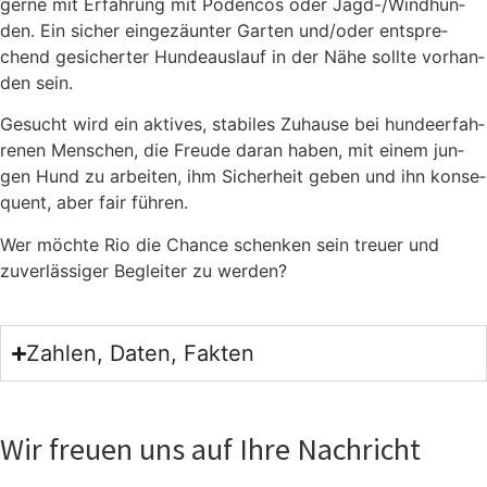
ger­ne mit Erfah­rung mit Poden­cos oder Jagd-/Wind­hun­
den. Ein sicher ein­ge­zäun­ter Gar­ten und/oder ent­spre­
chend gesi­cher­ter Hun­de­aus­lauf in der Nähe soll­te vor­han­
den sein.
Gesucht wird ein akti­ves, sta­bi­les Zuhau­se bei hun­de­er­fah­
re­nen Men­schen, die Freu­de dar­an haben, mit einem jun­
gen Hund zu arbei­ten, ihm Sicher­heit geben und ihn kon­se­
quent, aber fair füh­ren.
Wer möch­te Rio die Chan­ce schen­ken sein treu­er und
zuver­läs­si­ger Beglei­ter zu wer­den?
Zahlen, Daten, Fakten
Wir freuen uns auf Ihre Nachricht