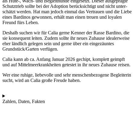
als Hüte‑, Wach- und Begleit­hun­de ein­ge­setzt. Die­ser aus­ge­präg­te
Schutz­trieb soll­te bei der Adop­ti­on berück­sich­tigt und nicht unter­
schätzt wer­den. Hat man jedoch ein­mal das Ver­trau­en und die Lie­be
eines Bar­di­nos gewon­nen, erhält man einen treu­en und loya­len
Freund fürs Leben.
Des­halb suchen wir für Calia ger­ne Ken­ner der Ras­se Bar­di­no, die
sie kon­se­quent lei­ten. Zudem soll­te ihr neu­es Zuhau­se idea­ler­wei­se
eher länd­lich gele­gen sein und ger­ne über ein ein­ge­zäun­tes
Grundstück/Garten ver­fü­gen.
Calia kann ab ca. Anfang Janu­ar 2026 gechipt, kom­plett geimpft
und auf Mit­tel­meer­krank­hei­ten getes­tet in ihr neu­es Zuhau­se rei­sen.
Wer eine ruhi­ge, lie­be­vol­le und sehr men­schen­be­zo­ge­ne Beglei­te­rin
sucht, wird an Calia gro­ße Freu­de haben.
Zahlen, Daten, Fakten