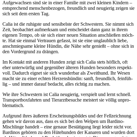
Auf­ge­wach­sen sind sie in einer Fami­lie mit zwei klei­nen Kin­dern –
ent­spre­chend men­schen­be­zo­gen, freund­lich und neu­gie­rig zei­gen sie
sich seit dem ers­ten Tag.
Calia ist die ruhigs­te und sen­si­bels­te der Schwes­tern. Sie nimmt sich
Zeit, beob­ach­tet auf­merk­sam und ent­schei­det dann ganz in ihrem
eige­nen Tem­po, ob sie sich einer neu­en Situa­ti­on anschlie­ßen möch­
te. Hat sie ein­mal Ver­trau­en gefasst, ist sie eine unglaub­lich lie­be,
anschmieg­sa­me klei­ne Hün­din, die Nähe sehr genießt – ohne sich in
den Vor­der­grund zu drän­gen.
Im Kon­takt mit ande­ren Hun­den zeigt sich Calia stets höf­lich, oft
eher unter­wür­fig und gegen­über älte­ren Hun­den beson­ders respekt­
voll. Dadurch eig­net sie sich wun­der­bar als Zweit­hund. Ihr Wesen
macht sie zu einer ech­ten Her­zens­hün­din: sanft, freund­lich, fein­füh­
lig – und immer dar­auf bedacht, alles rich­tig zu machen.
Wie ihre Schwes­tern ist Calia neu­gie­rig, ver­spielt und lernt schnell.
Trans­port­box­fahr­ten und Tier­arzt­be­su­che meis­tert sie völ­lig unpro­
ble­ma­tisch.
Auf­grund ihres äuße­ren Erschei­nungs­bil­des und der Fell­zeich­nung
gehen wir davon aus, dass es sich bei den Wel­pen um Bar­di­no-
Misch­lin­ge han­delt – eine genaue Bestä­ti­gung liegt lei­der nicht vor.
Bar­di­nos gehö­ren zu den Hüte­hun­den der Kana­ren und wur­den dort