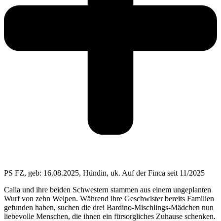
PS FZ, geb: 16.08.2025, Hün­din, uk. Auf der Fin­ca seit 11/2025
Calia und ihre bei­den Schwes­tern stam­men aus einem unge­plan­ten
Wurf von zehn Wel­pen. Wäh­rend ihre Geschwis­ter bereits Fami­li­en
gefun­den haben, suchen die drei Bar­di­no-Misch­lings-Mäd­chen nun
lie­be­vol­le Men­schen, die ihnen ein für­sorg­li­ches Zuhau­se schen­ken.