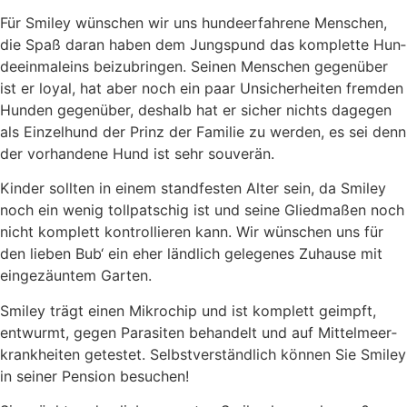
Für Smi­ley wün­schen wir uns hun­de­er­fah­re­ne Men­schen,
die Spaß dar­an haben dem Jung­spund das kom­plet­te Hun­
de­ein­mal­eins bei­zu­brin­gen. Sei­nen Men­schen gegen­über
ist er loy­al, hat aber noch ein paar Unsi­cher­hei­ten frem­den
Hun­den gegen­über, des­halb hat er sicher nichts dage­gen
als Ein­zel­hund der Prinz der Fami­lie zu wer­den, es sei denn
der vor­han­de­ne Hund ist sehr sou­ve­rän.
Kin­der soll­ten in einem stand­fes­ten Alter sein, da Smi­ley
noch ein wenig toll­pat­schig ist und sei­ne Glied­ma­ßen noch
nicht kom­plett kon­trol­lie­ren kann.
Wir wün­schen uns für
den lie­ben Bub‘ ein eher länd­lich gele­ge­nes Zuhau­se mit
ein­ge­zäun­tem Gar­ten.
Smi­ley trägt einen Mikro­chip und ist kom­plett geimpft,
ent­wurmt, gegen Para­si­ten behan­delt und auf Mit­tel­meer­
krank­hei­ten getes­tet.
Selbst­ver­ständ­lich kön­nen Sie Smi­ley
in sei­ner Pen­si­on besu­chen!