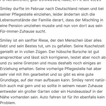
Smi­ley durf­te im Febru­ar nach Deutsch­land rei­sen und bei
sei­ner Pfle­ge­stel­le ein­zie­hen, lei­der änder­ten sich die
Lebens­um­stän­de der Fami­lie der­art, dass der Misch­ling in
eine Pen­si­on umzie­hen muss­te und nun von dort aus sein
Für-immer-Zuhau­se sucht.
Smi­ley ist ein sanf­ter Rie­se, der den Men­schen über alles
liebt und sein Bes­tes tut, um zu gefal­len. Sei­ne Kuschel­zeit
genießt er in vol­len Zügen. Der hüb­sche Bur­sche ist gut
ansprech­bar und lässt sich kor­ri­gie­ren, tes­tet aber noch ab
und zu sei­ne Gren­zen und muss des­halb noch eini­ges an
Erzie­hung erhal­ten. Sei­ne vor­he­ri­ge Pfle­ge­stel­le hat aber
sehr viel mit ihm gear­bei­tet und so gibt es eine gute
Grund­la­ge, auf der man auf­bau­en kann. Smi­ley rennt natür­
lich auch mal gern und so soll­te in sei­nem neu­en Zuhau­se
ent­we­der ein gro­ßer Gar­ten oder ein Hun­de­aus­lauf in der
Nähe vor­han­den sein. Auto fah­ren ist für ihn eben­falls kein
Pro­blem.