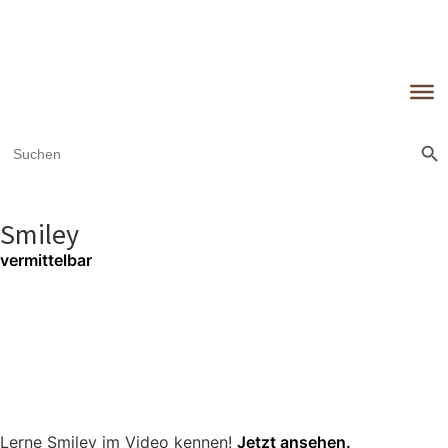
Sear
Search
for:
Smiley
vermittelbar
Lerne Smiley im Video kennen!
Jetzt ansehen.