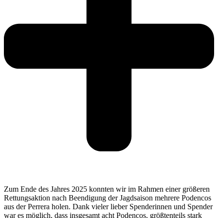
Zum Ende des Jah­res 2025 konn­ten wir im Rah­men einer grö­ße­ren
Ret­tungs­ak­ti­on nach Been­di­gung der Jagd­sai­son meh­re­re Poden­cos
aus der Per­rera holen. Dank vie­ler lie­ber Spen­de­rin­nen und Spen­der
war es mög­lich, dass ins­ge­samt acht Poden­cos, größ­ten­teils stark