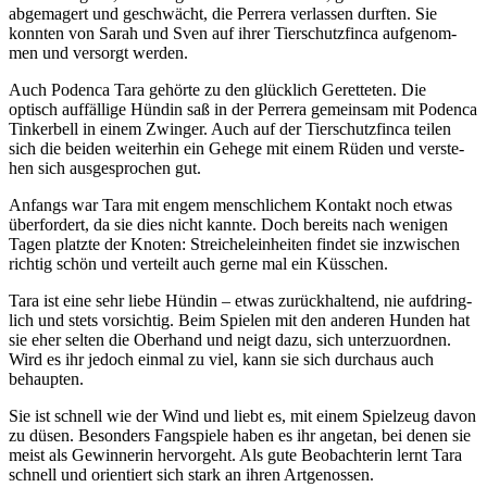
abge­ma­gert und geschwächt, die Per­rera ver­las­sen durf­ten. Sie
konn­ten von Sarah und Sven auf ihrer Tier­schutz­fin­ca auf­ge­nom­
men und ver­sorgt wer­den.
Auch Poden­ca Tara gehör­te zu den glück­lich Geret­te­ten. Die
optisch auf­fäl­li­ge Hün­din saß in der Per­rera gemein­sam mit Poden­ca
Tin­ker­bell in einem Zwin­ger. Auch auf der Tier­schutz­fin­ca tei­len
sich die bei­den wei­ter­hin ein Gehe­ge mit einem Rüden und ver­ste­
hen sich aus­ge­spro­chen gut.
Anfangs war Tara mit engem mensch­li­chem Kon­takt noch etwas
über­for­dert, da sie dies nicht kann­te. Doch bereits nach weni­gen
Tagen platz­te der Kno­ten: Strei­chel­ein­hei­ten fin­det sie inzwi­schen
rich­tig schön und ver­teilt auch ger­ne mal ein Küss­chen.
Tara ist eine sehr lie­be Hün­din – etwas zurück­hal­tend, nie auf­dring­
lich und stets vor­sich­tig. Beim Spie­len mit den ande­ren Hun­den hat
sie eher sel­ten die Ober­hand und neigt dazu, sich unter­zu­ord­nen.
Wird es ihr jedoch ein­mal zu viel, kann sie sich durch­aus auch
behaup­ten.
Sie ist schnell wie der Wind und liebt es, mit einem Spiel­zeug davon
zu düsen. Beson­ders Fang­spie­le haben es ihr ange­tan, bei denen sie
meist als Gewin­ne­rin her­vor­geht. Als gute Beob­ach­te­rin lernt Tara
schnell und ori­en­tiert sich stark an ihren Art­ge­nos­sen.