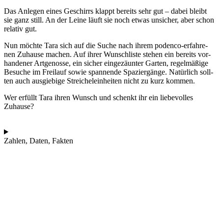
Das Anle­gen eines Geschirrs klappt bereits sehr gut – dabei bleibt
sie ganz still. An der Lei­ne läuft sie noch etwas unsi­cher, aber schon
rela­tiv gut.
Nun möch­te Tara sich auf die Suche nach ihrem poden­co-erfah­re­
nen Zuhau­se machen. Auf ihrer Wunsch­lis­te ste­hen ein bereits vor­
han­de­ner Art­ge­nos­se, ein sicher ein­ge­zäun­ter Gar­ten, regel­mä­ßi­ge
Besu­che im Frei­lauf sowie span­nen­de Spa­zier­gän­ge. Natür­lich soll­
ten auch aus­gie­bi­ge Strei­chel­ein­hei­ten nicht zu kurz kom­men.
Wer erfüllt Tara ihren Wunsch und schenkt ihr ein lie­be­vol­les
Zuhau­se?
Zahlen, Daten, Fakten