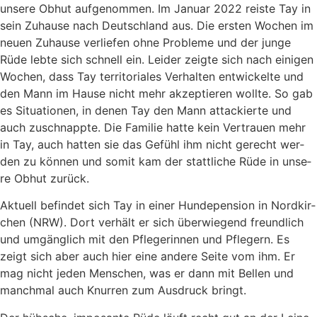
unse­re Obhut auf­ge­nom­men. Im Janu­ar 2022 reis­te Tay in
sein Zuhau­se nach Deutsch­land aus. Die ers­ten Wochen im
neu­en Zuhau­se ver­lie­fen ohne Pro­ble­me und der jun­ge
Rüde leb­te sich schnell ein. Lei­der zeig­te sich nach eini­gen
Wochen, dass Tay ter­ri­to­ria­les Ver­hal­ten ent­wi­ckel­te und
den Mann im Hau­se nicht mehr akzep­tie­ren woll­te. So gab
es Situa­tio­nen, in denen Tay den Mann atta­ckier­te und
auch zuschnapp­te. Die Fami­lie hat­te kein Ver­trau­en mehr
in Tay, auch hat­ten sie das Gefühl ihm nicht gerecht wer­
den zu kön­nen und somit kam der statt­li­che Rüde in unse­
re Obhut zurück.
Aktu­ell befin­det sich Tay in einer Hun­de­pen­si­on in Nord­kir­
chen (NRW). Dort ver­hält er sich über­wie­gend freund­lich
und umgäng­lich mit den Pfle­ge­rin­nen und Pfle­gern. Es
zeigt sich aber auch hier eine ande­re Sei­te vom ihm. Er
mag nicht jeden Men­schen, was er dann mit Bel­len und
manch­mal auch Knur­ren zum Aus­druck bringt.