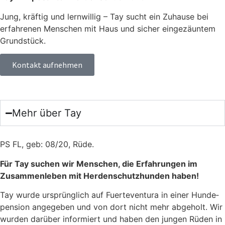
Jung, kräftig und lernwillig – Tay sucht ein Zuhause bei
erfahrenen Menschen mit Haus und sicher eingezäuntem
Grundstück.
Kontakt aufnehmen
Mehr über Tay
PS FL, geb: 08/20, Rüde.
Für Tay suchen wir Men­schen, die Erfah­run­gen im
Zusam­men­le­ben mit Her­den­schutz­hun­den haben!
Tay wur­de ursprüng­lich auf Fuer­te­ven­tura in einer Hun­de­
pen­si­on ange­ge­ben und von dort nicht mehr abge­holt. Wir
wur­den dar­über infor­miert und haben den jun­gen Rüden in