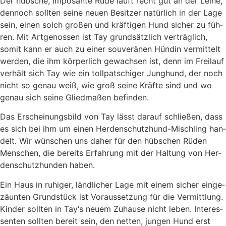
Der hüb­sche, impo­san­te Rüde läuft recht gut an der Lei­ne,
den­noch soll­ten sei­ne neu­en Besit­zer natür­lich in der Lage
sein, einen solch gro­ßen und kräf­ti­gen Hund sicher zu füh­
ren. Mit Art­ge­nos­sen ist Tay grund­sätz­lich ver­träg­lich,
somit kann er auch zu einer sou­ve­rä­nen Hün­din ver­mit­telt
wer­den, die ihm kör­per­lich gewach­sen ist, denn im Frei­lauf
ver­hält sich Tay wie ein toll­pat­schi­ger Jung­hund, der noch
nicht so genau weiß, wie groß sei­ne Kräf­te sind und wo
genau sich sei­ne Glied­ma­ßen befin­den.
Das Erschei­nungs­bild von Tay lässt dar­auf schlie­ßen, dass
es sich bei ihm um einen Her­den­schutz­hund-Misch­ling han­
delt. Wir wün­schen uns daher für den hüb­schen Rüden
Men­schen, die bereits Erfah­rung mit der Hal­tung von Her­
den­schutz­hun­den haben.
Ein Haus in ruhi­ger, länd­li­cher Lage mit einem sicher ein­ge­
zäun­ten Grund­stück ist Vor­aus­set­zung für die Ver­mitt­lung.
Kin­der soll­ten in Tay‘s neu­em Zuhau­se nicht leben. Inter­es­
sen­ten soll­ten bereit sein, den net­ten, jun­gen Hund erst