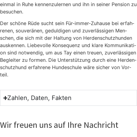
ein­mal in Ruhe ken­nen­zu­ler­nen und ihn in sei­ner Pen­si­on zu
besu­chen.
Der schö­ne Rüde sucht sein Für-immer-Zuhau­se bei erfah­
re­nen, sou­ve­rä­nen, gedul­di­gen und zuver­läs­si­gen Men­
schen, die sich mit der Hal­tung von Her­den­schutz­hun­den
aus­ken­nen. Lie­be­vol­le Kon­se­quenz und kla­re Kom­mu­ni­ka­ti­
on sind not­wen­dig, um aus Tay einen treu­en, zuver­läs­si­gen
Beglei­ter zu for­men. Die Unter­stüt­zung durch eine Her­den­
schutz­hund erfah­re­ne Hun­de­schu­le wäre sicher von Vor­
teil.
Zahlen, Daten, Fakten
Wir freuen uns auf Ihre Nachricht