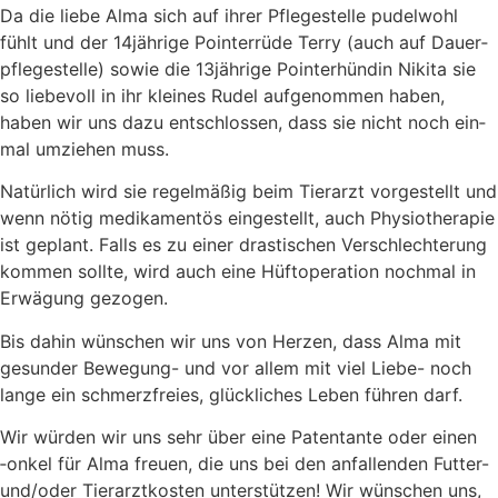
Da die lie­be Alma sich auf ihrer Pfle­ge­stel­le pudel­wohl
fühlt und der 14jährige Poin­ter­rü­de Ter­ry (auch auf Dau­er­
pfle­ge­stel­le) sowie die 13jährige Poin­ter­hün­din Niki­ta sie
so lie­be­voll in ihr klei­nes Rudel auf­ge­nom­men haben,
haben wir uns dazu ent­schlos­sen, dass sie nicht noch ein­
mal umzie­hen muss.
Natür­lich wird sie regel­mä­ßig beim Tier­arzt vor­ge­stellt und
wenn nötig medi­ka­men­tös ein­ge­stellt, auch Phy­sio­the­ra­pie
ist geplant. Falls es zu einer dras­ti­schen Ver­schlech­te­rung
kom­men soll­te, wird auch eine Hüft­ope­ra­ti­on noch­mal in
Erwä­gung gezo­gen.
Bis dahin wün­schen wir uns von Her­zen, dass Alma mit
gesun­der Bewe­gung- und vor allem mit viel Lie­be- noch
lan­ge ein schmerz­frei­es, glück­li­ches Leben füh­ren darf.
Wir wür­den wir uns sehr über eine Paten­tan­te oder einen
‑onkel für Alma freu­en, die uns bei den anfal­len­den Fut­ter-
und/oder Tier­arzt­kos­ten unter­stüt­zen! Wir wün­schen uns,