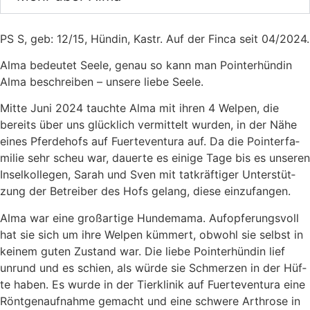
PS S, geb: 12/15, Hün­din, Kastr. Auf der Fin­ca seit 04/2024.
Alma bedeu­tet See­le, genau so kann man Poin­ter­hün­din
Alma beschrei­ben – unse­re lie­be See­le.
Mit­te Juni 2024 tauch­te Alma mit ihren 4 Wel­pen, die
bereits über uns glück­lich ver­mit­telt wur­den, in der Nähe
eines Pfer­de­hofs auf Fuer­te­ven­tura auf. Da die Poin­ter­fa­
mi­lie sehr scheu war, dau­er­te es eini­ge Tage bis es unse­ren
Insel­kol­le­gen, Sarah und Sven mit tat­kräf­ti­ger Unter­stüt­
zung der Betrei­ber des Hofs gelang, die­se ein­zu­fan­gen.
Alma war eine groß­ar­ti­ge Hun­de­ma­ma. Auf­op­fe­rungs­voll
hat sie sich um ihre Wel­pen küm­mert, obwohl sie selbst in
kei­nem guten Zustand war. Die lie­be Poin­ter­hün­din lief
unrund und es schien, als wür­de sie Schmer­zen in der Hüf­
te haben. Es wur­de in der Tier­kli­nik auf Fuer­te­ven­tura eine
Rönt­gen­auf­nah­me gemacht und eine schwe­re Arthro­se in