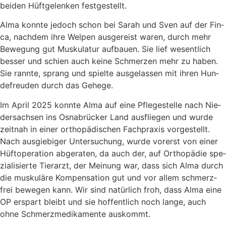
bei­den Hüft­ge­len­ken fest­ge­stellt.
Alma konn­te jedoch schon bei Sarah und Sven auf der Fin­
ca, nach­dem ihre Wel­pen aus­ge­reist waren, durch mehr
Bewe­gung gut Mus­ku­la­tur auf­bau­en. Sie lief wesent­lich
bes­ser und schien auch kei­ne Schmer­zen mehr zu haben.
Sie rann­te, sprang und spiel­te aus­ge­las­sen mit ihren Hun­
de­freu­den durch das Gehe­ge.
Im April 2025 konn­te Alma auf eine Pfle­ge­stel­le nach Nie­
der­sach­sen ins Osna­brü­cker Land aus­flie­gen und wur­de
zeit­nah in einer ortho­pä­di­schen Fach­pra­xis vor­ge­stellt.
Nach aus­gie­bi­ger Unter­su­chung, wur­de vor­erst von einer
Hüft­ope­ra­ti­on abge­ra­ten, da auch der, auf Ortho­pä­die spe­
zia­li­sier­te Tier­arzt, der Mei­nung war, dass sich Alma durch
die mus­ku­lä­re Kom­pen­sa­ti­on gut und vor allem schmerz­
frei bewe­gen kann. Wir sind natür­lich froh, dass Alma eine
OP erspart bleibt und sie hof­fent­lich noch lan­ge, auch
ohne Schmerz­me­di­ka­men­te aus­kommt.