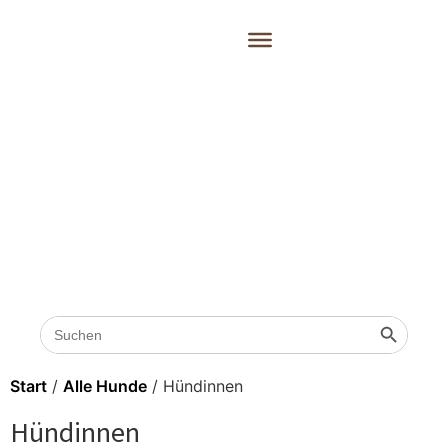
Search
Search 
for:
Start
/
Alle Hunde
/ Hündinnen
Hündinnen