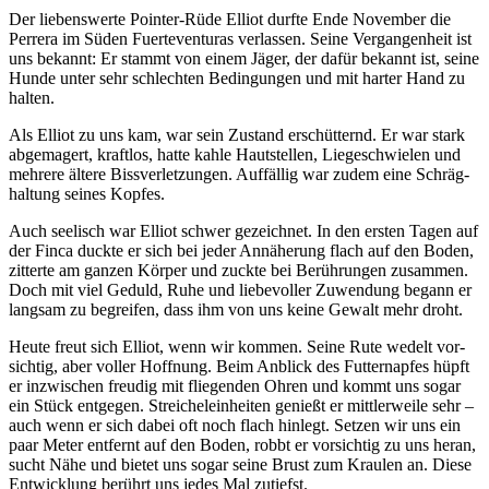
Der lie­bens­wer­te Poin­ter-Rüde Elli­ot durf­te Ende Novem­ber die
Per­rera im Süden Fuer­te­ven­tur­as ver­las­sen. Sei­ne Ver­gan­gen­heit ist
uns bekannt: Er stammt von einem Jäger, der dafür bekannt ist, sei­ne
Hun­de unter sehr schlech­ten Bedin­gun­gen und mit har­ter Hand zu
hal­ten.
Als Elli­ot zu uns kam, war sein Zustand erschüt­ternd. Er war stark
abge­ma­gert, kraft­los, hat­te kah­le Haut­stel­len, Lie­ge­schwie­len und
meh­re­re älte­re Biss­ver­let­zun­gen. Auf­fäl­lig war zudem eine Schräg­
hal­tung sei­nes Kop­fes.
Auch see­lisch war Elli­ot schwer gezeich­net. In den ers­ten Tagen auf
der Fin­ca duck­te er sich bei jeder Annä­he­rung flach auf den Boden,
zit­ter­te am gan­zen Kör­per und zuck­te bei Berüh­run­gen zusam­men.
Doch mit viel Geduld, Ruhe und lie­be­vol­ler Zuwen­dung begann er
lang­sam zu begrei­fen, dass ihm von uns kei­ne Gewalt mehr droht.
Heu­te freut sich Elli­ot, wenn wir kom­men. Sei­ne Rute wedelt vor­
sich­tig, aber vol­ler Hoff­nung. Beim Anblick des Fut­ter­nap­fes hüpft
er inzwi­schen freu­dig mit flie­gen­den Ohren und kommt uns sogar
ein Stück ent­ge­gen. Strei­chel­ein­hei­ten genießt er mitt­ler­wei­le sehr –
auch wenn er sich dabei oft noch flach hin­legt. Set­zen wir uns ein
paar Meter ent­fernt auf den Boden, robbt er vor­sich­tig zu uns her­an,
sucht Nähe und bie­tet uns sogar sei­ne Brust zum Krau­len an. Die­se
Ent­wick­lung berührt uns jedes Mal zutiefst.