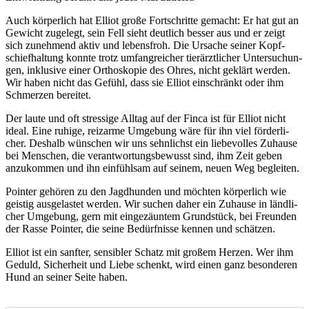
Auch kör­per­lich hat Elli­ot gro­ße Fort­schrit­te gemacht: Er hat gut an
Gewicht zuge­legt, sein Fell sieht deut­lich bes­ser aus und er zeigt
sich zuneh­mend aktiv und lebens­froh. Die Ursa­che sei­ner Kopf­
schief­hal­tung konn­te trotz umfang­rei­cher tier­ärzt­li­cher Unter­su­chun­
gen, inklu­si­ve einer Ortho­sko­pie des Ohres, nicht geklärt wer­den.
Wir haben nicht das Gefühl, dass sie Elli­ot ein­schränkt oder ihm
Schmer­zen berei­tet.
Der lau­te und oft stres­si­ge All­tag auf der Fin­ca ist für Elli­ot nicht
ide­al. Eine ruhi­ge, reiz­ar­me Umge­bung wäre für ihn viel för­der­li­
cher. Des­halb wün­schen wir uns sehn­lichst ein lie­be­vol­les Zuhau­se
bei Men­schen, die ver­ant­wor­tungs­be­wusst sind, ihm Zeit geben
anzu­kom­men und ihn ein­fühl­sam auf sei­nem, neu­en Weg beglei­ten.
Poin­ter gehö­ren zu den Jagd­hun­den und möch­ten kör­per­lich wie
geis­tig aus­ge­las­tet wer­den. Wir suchen daher ein Zuhau­se in länd­li­
cher Umge­bung, gern mit ein­ge­zäun­tem Grund­stück, bei Freun­den
der Ras­se Poin­ter, die sei­ne Bedürf­nis­se ken­nen und schät­zen.
Elli­ot ist ein sanf­ter, sen­si­bler Schatz mit gro­ßem Her­zen. Wer ihm
Geduld, Sicher­heit und Lie­be schenkt, wird einen ganz beson­de­ren
Hund an sei­ner Sei­te haben.