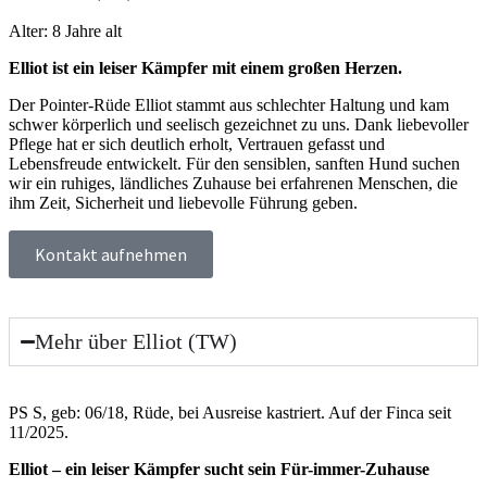
Alter: 8 Jahre alt
Elliot ist ein leiser Kämpfer mit einem großen Herzen.
Der Pointer-Rüde Elliot stammt aus schlechter Haltung und kam
schwer körperlich und seelisch gezeichnet zu uns. Dank liebevoller
Pflege hat er sich deutlich erholt, Vertrauen gefasst und
Lebensfreude entwickelt. Für den sensiblen, sanften Hund suchen
wir ein ruhiges, ländliches Zuhause bei erfahrenen Menschen, die
ihm Zeit, Sicherheit und liebevolle Führung geben.
Kontakt aufnehmen
Mehr über Elliot (TW)
PS S, geb: 06/18, Rüde, bei Aus­rei­se kas­triert. Auf der Fin­ca seit
11/2025.
Elli­ot – ein lei­ser Kämp­fer sucht sein Für-immer-Zuhau­se