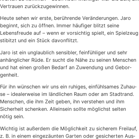
Ver­trau­en zurück­zu­ge­win­nen.
Heu­te sehen wir ers­te, berüh­ren­de Ver­än­de­run­gen. Jaro
beginnt, sich zu öff­nen. Immer häu­fi­ger blitzt sei­ne
Lebens­freu­de auf – wenn er vor­sich­tig spielt, ein Spiel­zeug
sti­bitzt und ein Stück davon­flitzt.
Jaro ist ein unglaub­lich sen­si­bler, fein­füh­li­ger und sehr
anhäng­li­cher Rüde. Er sucht die Nähe zu sei­nen Men­schen
und hat einen gro­ßen Bedarf an Zuwen­dung und Gebor­
gen­heit.
Für ihn wün­schen wir uns ein ruhi­ges, ein­fühl­sa­mes Zuhau­
se – idea­ler­wei­se im länd­li­chen Raum oder am Stadt­rand.
Men­schen, die ihm Zeit geben, ihn ver­ste­hen und ihm
Sicher­heit schen­ken. Allein­sein soll­te mög­lichst sel­ten
nötig sein.
Wich­tig ist außer­dem die Mög­lich­keit zu siche­rem Frei­lauf,
z. B. in einem ein­ge­zäun­ten Gar­ten oder gesi­cher­ten Aus­