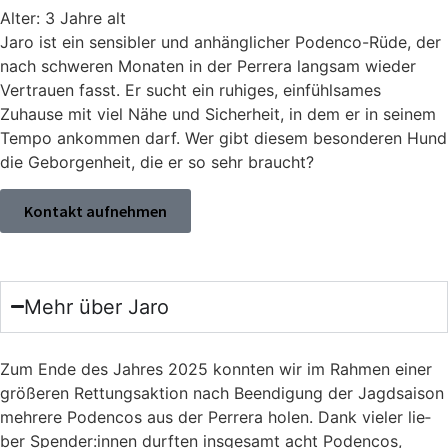
Alter: 3 Jahre alt
Jaro ist ein sensibler und anhänglicher Podenco-Rüde, der
nach schweren Monaten in der Perrera langsam wieder
Vertrauen fasst. Er sucht ein ruhiges, einfühlsames
Zuhause mit viel Nähe und Sicherheit, in dem er in seinem
Tempo ankommen darf. Wer gibt diesem besonderen Hund
die Geborgenheit, die er so sehr braucht?
Kontakt aufnehmen
Mehr über Jaro
Zum Ende des Jah­res 2025 konn­ten wir im Rah­men einer
grö­ße­ren Ret­tungs­ak­ti­on nach Been­di­gung der Jagd­sai­son
meh­re­re Poden­cos aus der Per­rera holen. Dank vie­ler lie­
ber Spender:innen durf­ten ins­ge­samt acht Poden­cos,