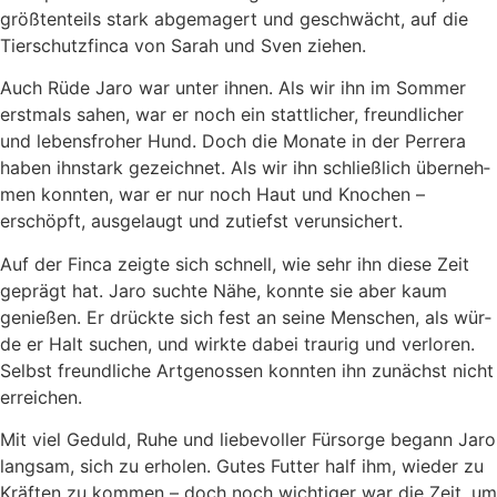
größ­ten­teils stark abge­ma­gert und geschwächt, auf die
Tier­schutz­fin­ca von Sarah und Sven zie­hen.
Auch Rüde Jaro war unter ihnen. Als wir ihn im Som­mer
erst­mals sahen, war er noch ein statt­li­cher, freund­li­cher
und lebens­fro­her Hund. Doch die Mona­te in der Per­rera
haben ihn­stark gezeich­net. Als wir ihn schließ­lich über­neh­
men konn­ten, war er nur noch Haut und Kno­chen –
erschöpft, aus­ge­laugt und zutiefst ver­un­si­chert.
Auf der Fin­ca zeig­te sich schnell, wie sehr ihn die­se Zeit
geprägt hat. Jaro such­te Nähe, konn­te sie aber kaum
genie­ßen. Er drück­te sich fest an sei­ne Men­schen, als wür­
de er Halt suchen, und wirk­te dabei trau­rig und ver­lo­ren.
Selbst freund­li­che Art­ge­nos­sen konn­ten ihn zunächst nicht
errei­chen.
Mit viel Geduld, Ruhe und lie­be­vol­ler Für­sor­ge begann Jaro
lang­sam, sich zu erho­len. Gutes Fut­ter half ihm, wie­der zu
Kräf­ten zu kom­men – doch noch wich­ti­ger war die Zeit, um