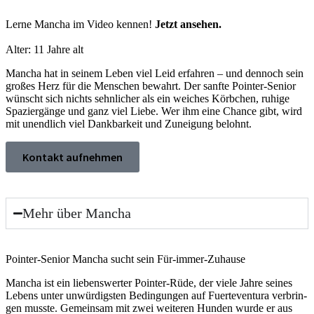
Lerne Mancha im Video kennen!
Jetzt ansehen.
Alter: 11 Jahre alt
Mancha hat in seinem Leben viel Leid erfahren – und dennoch sein
großes Herz für die Menschen bewahrt. Der sanfte Pointer-Senior
wünscht sich nichts sehnlicher als ein weiches Körbchen, ruhige
Spaziergänge und ganz viel Liebe. Wer ihm eine Chance gibt, wird
mit unendlich viel Dankbarkeit und Zuneigung belohnt.
Kontakt aufnehmen
Mehr über Mancha
Poin­ter-Seni­or Man­cha sucht sein Für-immer-Zuhau­se
Man­cha ist ein lie­bens­wer­ter Poin­ter-Rüde, der vie­le Jah­re sei­nes
Lebens unter unwür­digs­ten Bedin­gun­gen auf Fuer­te­ven­tura ver­brin­
gen muss­te. Gemein­sam mit zwei wei­te­ren Hun­den wur­de er aus