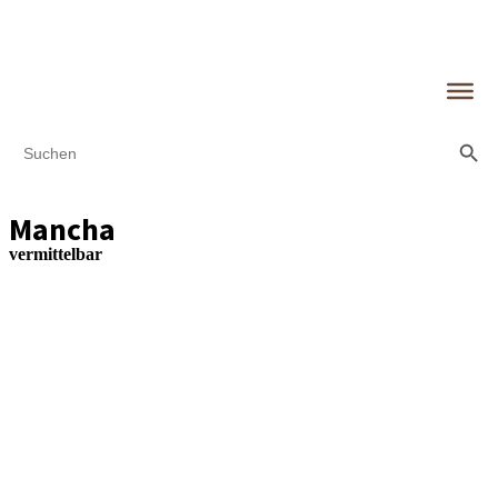
Search Butt
Search
for:
Mancha
vermittelbar