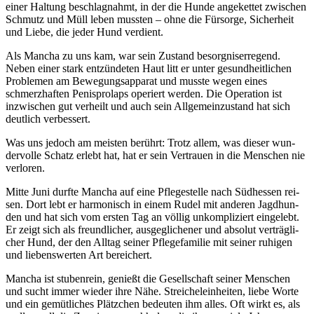
einer Hal­tung beschlag­nahmt, in der die Hun­de ange­ket­tet zwi­schen
Schmutz und Müll leben muss­ten – ohne die Für­sor­ge, Sicher­heit
und Lie­be, die jeder Hund ver­dient.
Als Man­cha zu uns kam, war sein Zustand besorg­nis­er­re­gend.
Neben einer stark ent­zün­de­ten Haut litt er unter gesund­heit­li­chen
Pro­ble­men am Bewe­gungs­ap­pa­rat und muss­te wegen eines
schmerz­haf­ten Penis­pro­laps ope­riert wer­den. Die Ope­ra­ti­on ist
inzwi­schen gut ver­heilt und auch sein All­ge­mein­zu­stand hat sich
deut­lich ver­bes­sert.
Was uns jedoch am meis­ten berührt: Trotz allem, was die­ser wun­
der­vol­le Schatz erlebt hat, hat er sein Ver­trau­en in die Men­schen nie
ver­lo­ren.
Mit­te Juni durf­te Man­cha auf eine Pfle­ge­stel­le nach Süd­hes­sen rei­
sen. Dort lebt er har­mo­nisch in einem Rudel mit ande­ren Jagd­hun­
den und hat sich vom ers­ten Tag an völ­lig unkom­pli­ziert ein­ge­lebt.
Er zeigt sich als freund­li­cher, aus­ge­gli­che­ner und abso­lut ver­träg­li­
cher Hund, der den All­tag sei­ner Pfle­ge­fa­mi­lie mit sei­ner ruhi­gen
und lie­bens­wer­ten Art berei­chert.
Man­cha ist stu­ben­rein, genießt die Gesell­schaft sei­ner Men­schen
und sucht immer wie­der ihre Nähe. Strei­chel­ein­hei­ten, lie­be Wor­te
und ein gemüt­li­ches Plätz­chen bedeu­ten ihm alles. Oft wirkt es, als