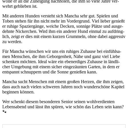
wol­le er all die Zunei­gung nach­ho­len, die ihm so vie­le Jah­re ver­
wehrt geblie­ben ist.
Mit ande­ren Hun­den ver­steht sich Man­cha sehr gut. Spie­len und
Toben ste­hen für ihn nicht mehr im Vor­der­grund. Viel lie­ber genießt
er ruhi­ge Spa­zier­gän­ge, wei­che Decken, son­ni­ge Plät­ze und aus­ge­
dehn­te Nicker­chen. Wird ihm ein ande­rer Hund ein­mal zu auf­dring­
lich, zeigt er dies mit einem kur­zen Grum­meln, ohne dabei aggres­siv
zu wer­den.
Für Man­cha wün­schen wir uns ein ruhi­ges Zuhau­se bei ein­fühl­sa­
men Men­schen, die ihm Gebor­gen­heit, Nähe und ganz viel Lie­be
schen­ken möch­ten. Ide­al wäre ein eben­erdi­ges Zuhau­se in länd­li­
cher Umge­bung mit einem sicher ein­ge­zäun­ten Gar­ten, in dem er
ent­spannt schnup­pern und die Son­ne genie­ßen kann.
Man­cha sucht Men­schen mit einem gro­ßen Her­zen, die ihm zei­gen,
dass auch nach vie­len schwe­ren Jah­ren noch wun­der­schö­ne Kapi­tel
begin­nen kön­nen.
Wer schenkt die­sem beson­de­ren Seni­or sei­nen wohl­ver­dien­ten
Lebens­abend und lässt ihn spü­ren, wie schön das Leben sein kann?
🐾