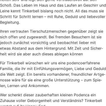
Schoß. Das Leben im Haus und das Lau­fen an Geschirr und
Lei­ne kennt Tin­ker­bell bis­lang noch nicht. All das muss sie
Schritt für Schritt ler­nen – mit Ruhe, Geduld und lie­be­vol­ler
Beglei­tung.
Ihren ver­trau­ten Tier­schutz­men­schen gegen­über zeigt sie
sich offen und zuge­wandt. Bei frem­den Besu­chern ist sie
jedoch zunächst vor­sich­tig und beob­ach­tet lie­ber mit
etwas Abstand aus dem Hin­ter­grund. Mit Zeit und Sicher­
heit wird sie aber auch die­ses able­gen kön­nen
Für Tin­ker­bell wün­schen wir uns eine poden­coer­fah­re­ne
Fami­lie, die ihr mit Ein­füh­lungs­ver­mö­gen, Lie­be und Geduld
die Welt zeigt. Ein bereits vor­han­de­ner, freund­li­cher Art­ge­
nos­se wäre für sie eine gro­ße Unter­stüt­zung – zum Spie­
len, Ler­nen und Ankom­men.
Wer schenkt die­ser zau­ber­haf­ten klei­nen Poden­ca ein
Zuhau­se vol­ler Gebor­gen­heit und Ver­ständ­nis? Tin­ker­bell