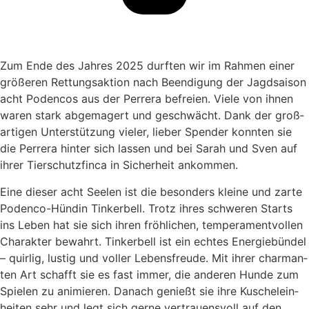
Zum Ende des Jah­res 2025 durf­ten wir im Rah­men einer
grö­ße­ren Ret­tungs­ak­ti­on nach Been­di­gung der Jagd­sai­son
acht Poden­cos aus der Per­rera befrei­en. Vie­le von ihnen
waren stark abge­ma­gert und geschwächt. Dank der groß­
ar­ti­gen Unter­stüt­zung vie­ler, lie­ber Spen­der konn­ten sie
die Per­rera hin­ter sich las­sen und bei Sarah und Sven auf
ihrer Tier­schutz­fin­ca in Sicher­heit ankom­men.
Eine die­ser acht See­len ist die beson­ders klei­ne und zar­te
Poden­co-Hün­din Tin­ker­bell. Trotz ihres schwe­ren Starts
ins Leben hat sie sich ihren fröh­li­chen, tem­pe­ra­ment­vol­len
Cha­rak­ter bewahrt. Tin­ker­bell ist ein ech­tes Ener­gie­bün­del
– quir­lig, lus­tig und vol­ler Lebens­freu­de. Mit ihrer char­man­
ten Art schafft sie es fast immer, die ande­ren Hun­de zum
Spie­len zu ani­mie­ren. Danach genießt sie ihre Kuschel­ein­
hei­ten sehr und legt sich ger­ne ver­trau­ens­voll auf den