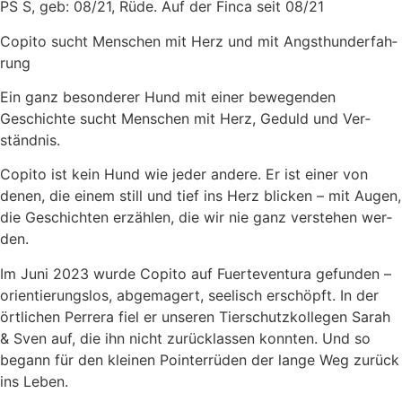
PS S, geb: 08/21, Rüde. Auf der Fin­ca seit 08/21
Copi­to sucht Men­schen mit Herz und mit Angst­hun­d­er­fah­
rung
Ein ganz beson­de­rer Hund mit einer bewe­gen­den
Geschich­te sucht Men­schen mit Herz, Geduld und Ver­
ständ­nis.
Copi­to ist kein Hund wie jeder ande­re. Er ist einer von
denen, die einem still und tief ins Herz bli­cken – mit Augen,
die Geschich­ten erzäh­len, die wir nie ganz ver­ste­hen wer­
den.
Im Juni 2023 wur­de Copi­to auf Fuer­te­ven­tura gefun­den –
ori­en­tie­rungs­los, abge­ma­gert, see­lisch erschöpft. In der
ört­li­chen Per­rera fiel er unse­ren Tier­schutz­kol­le­gen Sarah
& Sven auf, die ihn nicht zurück­las­sen konn­ten. Und so
begann für den klei­nen Poin­ter­rü­den der lan­ge Weg zurück
ins Leben.