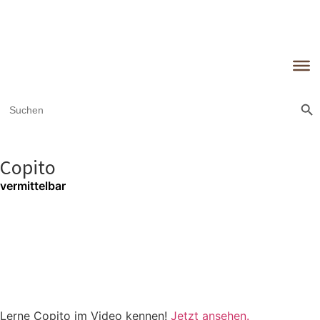
Sear
Search
for:
Copito
vermittelbar
Lerne Copito im Video kennen!
Jetzt ansehen.