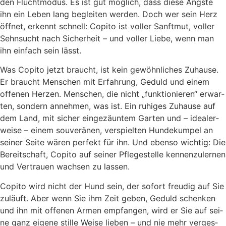
den Flucht­mo­dus. Es ist gut mög­lich, dass die­se Ängs­te
ihn ein Leben lang beglei­ten wer­den. Doch wer sein Herz
öff­net, erkennt schnell: Copi­to ist vol­ler Sanft­mut, vol­ler
Sehn­sucht nach Sicher­heit – und vol­ler Lie­be, wenn man
ihn ein­fach sein lässt.
Was Copi­to jetzt braucht, ist kein gewöhn­li­ches Zuhau­se.
Er braucht Men­schen mit Erfah­rung, Geduld und einem
offe­nen Her­zen. Men­schen, die nicht „funk­tio­nie­ren“ erwar­
ten, son­dern anneh­men, was ist. Ein ruhi­ges Zuhau­se auf
dem Land, mit sicher ein­ge­zäun­tem Gar­ten und – idea­ler­
wei­se – einem sou­ve­rä­nen, ver­spiel­ten Hun­de­kum­pel an
sei­ner Sei­te wären per­fekt für ihn. Und eben­so wich­tig: Die
Bereit­schaft, Copi­to auf sei­ner Pfle­ge­stel­le ken­nen­zu­ler­nen
und Ver­trau­en wach­sen zu las­sen.
Copi­to wird nicht der Hund sein, der sofort freu­dig auf Sie
zuläuft. Aber wenn Sie ihm Zeit geben, Geduld schen­ken
und ihn mit offe­nen Armen emp­fan­gen, wird er Sie auf sei­
ne ganz eige­ne stil­le Wei­se lie­ben – und nie mehr ver­ges­