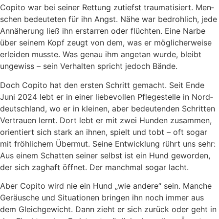
Copi­to war bei sei­ner Ret­tung zutiefst trau­ma­ti­siert. Men­
schen bedeu­te­ten für ihn Angst. Nähe war bedroh­lich, jede
Annä­he­rung ließ ihn erstar­ren oder flüch­ten. Eine Nar­be
über sei­nem Kopf zeugt von dem, was er mög­li­cher­wei­se
erlei­den muss­te. Was genau ihm ange­tan wur­de, bleibt
unge­wiss – sein Ver­hal­ten spricht jedoch Bän­de.
Doch Copi­to hat den ers­ten Schritt gemacht. Seit Ende
Juni 2024 lebt er in einer lie­be­vol­len Pfle­ge­stel­le in Nord­
deutsch­land, wo er in klei­nen, aber bedeu­ten­den Schrit­ten
Ver­trau­en lernt. Dort lebt er mit zwei Hun­den zusam­men,
ori­en­tiert sich stark an ihnen, spielt und tobt – oft sogar
mit fröh­li­chem Über­mut. Sei­ne Ent­wick­lung rührt uns sehr:
Aus einem Schat­ten sei­ner selbst ist ein Hund gewor­den,
der sich zag­haft öff­net. Der manch­mal sogar lacht.
Aber Copi­to wird nie ein Hund „wie ande­re“ sein. Man­che
Geräu­sche und Situa­tio­nen brin­gen ihn noch immer aus
dem Gleich­ge­wicht. Dann zieht er sich zurück oder geht in